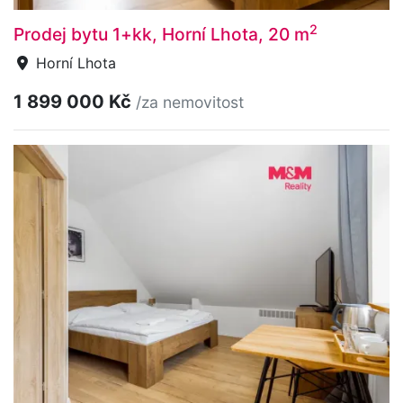
2
Prodej bytu 1+kk, Horní Lhota, 20 m
Horní Lhota
1 899 000 Kč
/za nemovitost