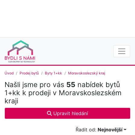
Úvod
Prodej bytů
Byty 1+kk
Moravskoslezský kraj
Našli jsme pro vás
55
nabídek bytů
1+kk k prodeji v Moravskoslezském
kraji
Upravit hledání
Řadit od:
Nejnovější