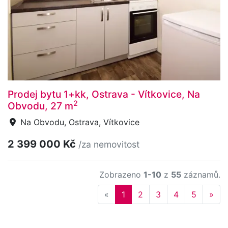
Prodej bytu 1+kk, Ostrava - Vítkovice, Na
2
Obvodu, 27 m
Na Obvodu, Ostrava, Vítkovice
2 399 000 Kč
/za nemovitost
Zobrazeno
1-10
z
55
záznamů.
Previous
Nex
«
1
2
3
4
5
»