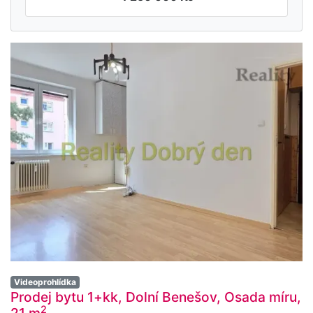
Videoprohlídka
Prodej bytu 1+kk, Dolní Benešov, Osada míru,
2