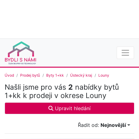
Úvod
Prodej bytů
Byty 1+kk
Ústecký kraj
Louny
Našli jsme pro vás
2
nabídky bytů
1+kk k prodeji v okrese Louny
Upravit hledání
Řadit od:
Nejnovější