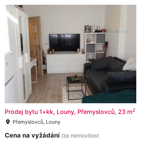
2
Prodej bytu 1+kk, Louny, Přemyslovců, 23 m
Přemyslovců, Louny
Cena na vyžádání
/za nemovitost