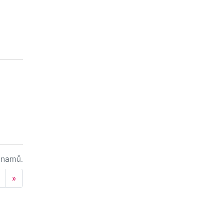
namů.
Next
»