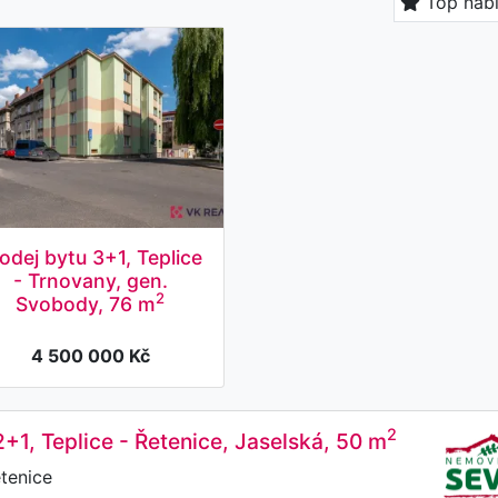
Top nab
odej bytu 3+1, Teplice
- Trnovany, gen.
2
Svobody, 76 m
4 500 000 Kč
2
2+1, Teplice - Řetenice, Jaselská, 50 m
tenice