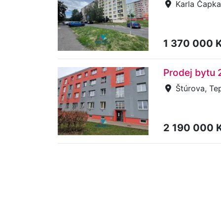
Karla Čapka
1 370 000 
Prodej bytu 
Štúrova, Tep
2 190 000 