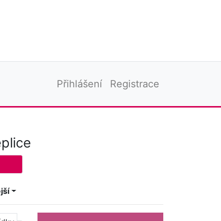
Přihlášení
Registrace
plice
jší