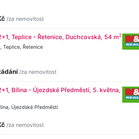
Kč
/za nemovitost
2
2+1, Teplice - Řetenice, Duchcovská, 54 m
Teplice, Řetenice
žádání
/za nemovitost
2+1, Bílina - Újezdské Předměstí, 5. května,
ílina, Újezdské Předměstí
Kč
/za nemovitost