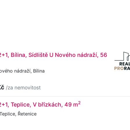
+1, Bílina, Sídliště U Nového nádraží, 56
ového nádraží, Bílina
Kč
/za nemovitost
2
2+1, Teplice, V břízkách, 49 m
Teplice, Řetenice