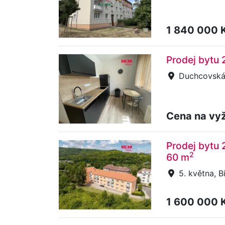
1 840 000 
Prodej bytu 
Duchcovská, 
Cena na vy
Prodej bytu 
2
60 m
5. května, B
1 600 000 