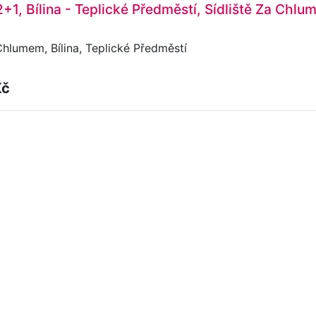
2+1, Bílina - Teplické Předměstí, Sídliště Za Chlu
Chlumem, Bílina, Teplické Předměstí
Kč