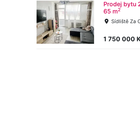
Prodej bytu 
2
65 m
Sídliště Za 
1 750 000 