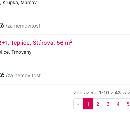
, Krupka, Maršov
Kč
/za nemovitost
2
2+1, Teplice, Štúrova, 56 m
lice, Trnovany
Kč
/za nemovitost
Zobrazeno
1-10
z
43
záz
Previous
«
1
2
3
4
5