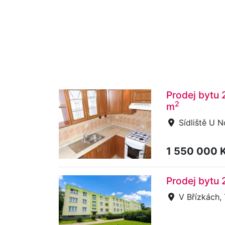
Prodej bytu 2
2
m
Sídliště U N
1 550 000 
Prodej bytu 
V Břízkách, 