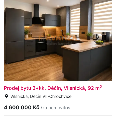
2
Prodej bytu 3+kk, Děčín, Vilsnická, 92 m
Vilsnická, Děčín VII-Chrochvice
4 600 000 Kč
/za nemovitost