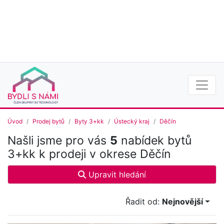
Úvod
Prodej bytů
Byty 3+kk
Ústecký kraj
Děčín
Našli jsme pro vás
5
nabídek bytů
3+kk k prodeji v okrese Děčín
Upravit hledání
Řadit od:
Nejnovější