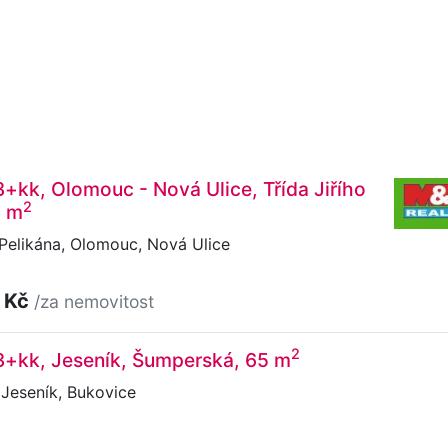
3+kk, Olomouc - Nová Ulice, Třída Jiřího
2
9 m
 Pelikána, Olomouc, Nová Ulice
 Kč
/za nemovitost
2
3+kk, Jeseník, Šumperská, 65 m
Jeseník, Bukovice