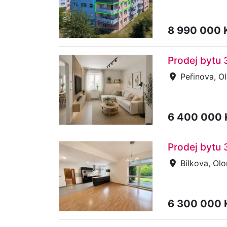
8 990 000 
Prodej bytu 
Peřinova, O
6 400 000 
Prodej bytu 
Bílkova, Ol
6 300 000