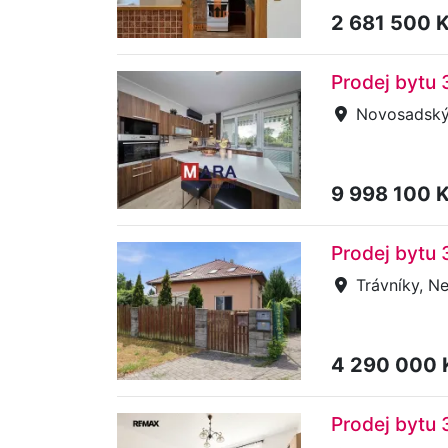
2 681 500 
Prodej bytu
Novosadský 
9 998 100 
Prodej bytu 
Trávníky, N
4 290 000
Prodej bytu 