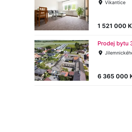
Vikantice
1 521 000 
Prodej bytu
Jilemnickéh
6 365 000 