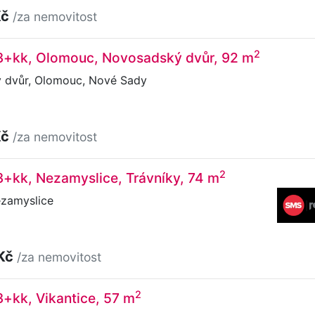
Kč
/za nemovitost
2
 3+kk, Olomouc, Novosadský dvůr, 92 m
dvůr, Olomouc, Nové Sady
Kč
/za nemovitost
2
3+kk, Nezamyslice, Trávníky, 74 m
ezamyslice
 Kč
/za nemovitost
2
3+kk, Vikantice, 57 m