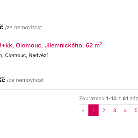
Kč
/za nemovitost
2
 3+kk, Olomouc, Jilemnického, 62 m
o, Olomouc, Nedvězí
Kč
/za nemovitost
Zobrazeno
1-10
z
81
záz
Previous
«
1
2
3
4
5