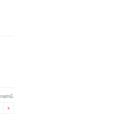
namů.
Next
»