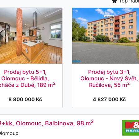
Top nab
Prodej bytu 5+1,
Prodej bytu 3+1,
Olomouc - Bělidla,
Olomouc - Nový Svět,
2
2
oháče z Dubé, 189 m
Ručilova, 55 m
8 800 000 Kč
4 827 000 Kč
2
3+kk, Olomouc, Balbínova, 98 m
Olomouc