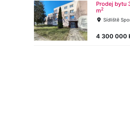
Prodej bytu 
2
m
Sídliště Spo
4 300 000