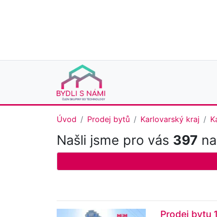
Úvod
Prodej bytů
Karlovarský kraj
K
Našli jsme pro vás
397
nab
Prodej bytu 