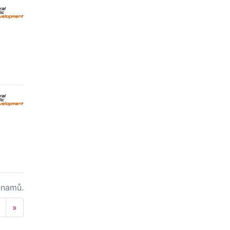
namů.
Next
»