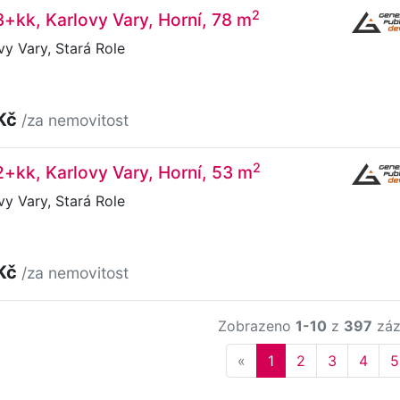
2
3+kk, Karlovy Vary, Horní, 78 m
vy Vary, Stará Role
 Kč
/za nemovitost
2
2+kk, Karlovy Vary, Horní, 53 m
vy Vary, Stará Role
 Kč
/za nemovitost
Zobrazeno
1-10
z
397
záz
Previous
«
1
2
3
4
5