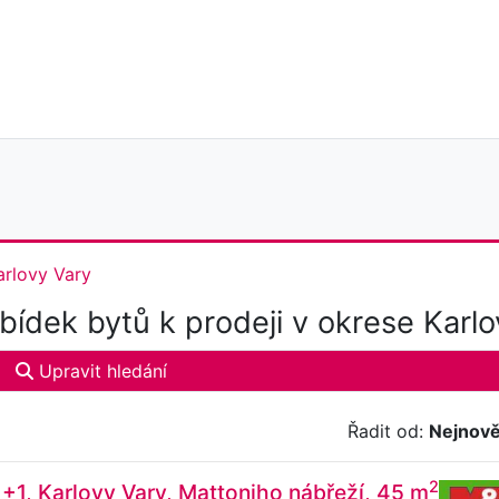
arlovy Vary
ídek bytů k prodeji v okrese Karlo
Upravit hledání
Řadit od:
Nejnově
2
1+1, Karlovy Vary, Mattoniho nábřeží, 45 m