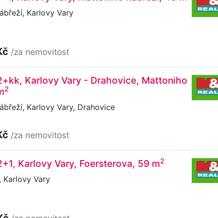
břeží, Karlovy Vary
Kč
/za nemovitost
2+kk, Karlovy Vary - Drahovice, Mattoniho
2
m
břeží, Karlovy Vary, Drahovice
Kč
/za nemovitost
2
2+1, Karlovy Vary, Foersterova, 59 m
 Karlovy Vary
Kč