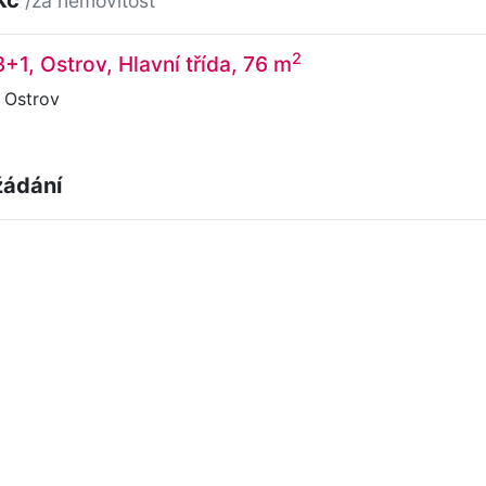
/za nemovitost
2
+1, Ostrov, Hlavní třída, 76 m
, Ostrov
žádání