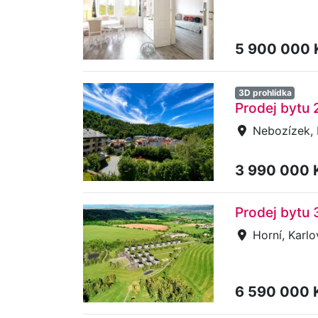
5 900 000
3D prohlídka
Prodej bytu 
Nebozízek, 
3 990 000 
Prodej bytu 
Horní, Karlo
6 590 000 