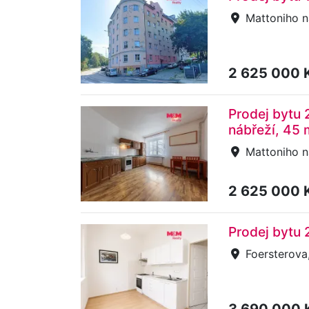
Mattoniho ná
2 625 000 
Prodej bytu 
nábřeží, 45 
Mattoniho ná
2 625 000 
Prodej bytu 
Foersterova,
3 690 000 