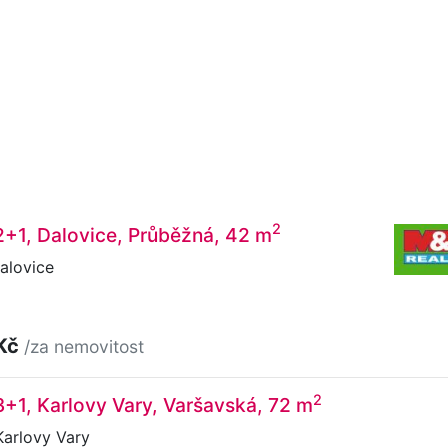
2
2+1, Dalovice, Průběžná, 42 m
alovice
 Kč
/za nemovitost
2
3+1, Karlovy Vary, Varšavská, 72 m
Karlovy Vary