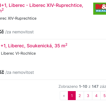
3+1, Liberec - Liberec XIV-Ruprechtice,
2
m
erec XIV-Ruprechtice
Kč
/za nemovitost
2
1+1, Liberec, Soukenická, 35 m
Liberec VI-Rochlice
Kč
/za nemovitost
Zobrazeno
1-10
z
147
záz
Previous
«
1
2
3
4
5