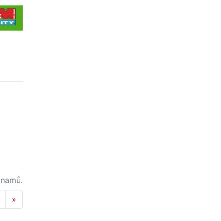
namů.
Next
»