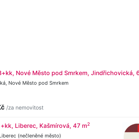
 3+kk, Nové Město pod Smrkem, Jindřichovická, 
cká, Nové Město pod Smrkem
Kč
/za nemovitost
2
1+kk, Liberec, Kašmírová, 47 m
Liberec (nečleněné město)