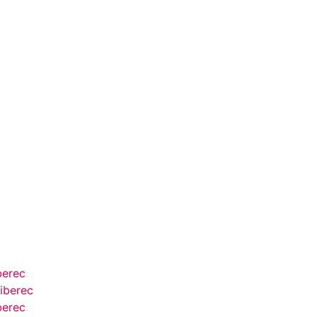
berec
iberec
berec