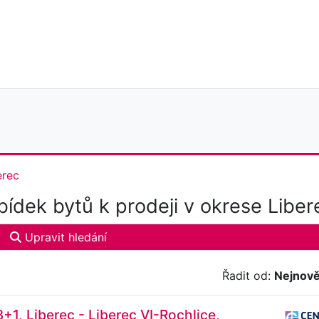
erec
ídek bytů k prodeji v okrese Liber
Upravit hledání
Řadit od:
Nejnově
3+1, Liberec - Liberec VI-Rochlice,