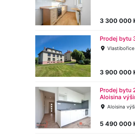
3 300 000
Prodej bytu 
Vlastibořice
3 900 000
Prodej bytu 
Aloisina výš
Aloisina výš
5 490 000