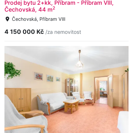
Prodej bytu 2+kk, Příbram - Příbram VIII,
2
Čechovská, 44 m
Čechovská, Příbram VIII
4 150 000 Kč
/za nemovitost