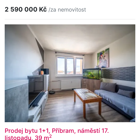
2 590 000 Kč
/za nemovitost
Prodej bytu 1+1, Příbram, náměstí 17.
2
listopadu, 39 m