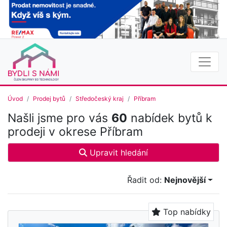
Úvod
Prodej bytů
Středočeský kraj
Příbram
Našli jsme pro vás
60
nabídek bytů k
prodeji v okrese Příbram
Upravit hledání
Řadit od:
Nejnovější
Top nabídky