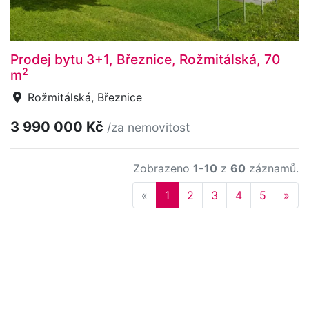
Prodej bytu 3+1, Březnice, Rožmitálská, 70
2
m
Rožmitálská, Březnice
3 990 000 Kč
/za nemovitost
Zobrazeno
1-10
z
60
záznamů.
Previous
Nex
«
1
2
3
4
5
»