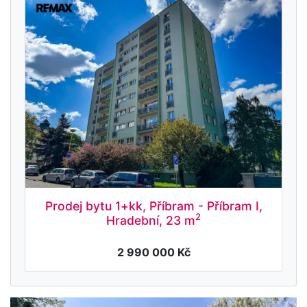
Prodej bytu 1+kk, Příbram - Příbram I,
2
Hradební, 23 m
2 990 000 Kč