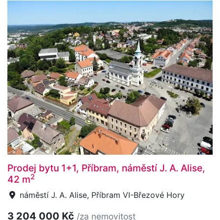
Prodej bytu 1+1, Příbram, náměstí J. A. Alise,
2
42 m
náměstí J. A. Alise, Příbram VI-Březové Hory
3 204 000 Kč
/za nemovitost