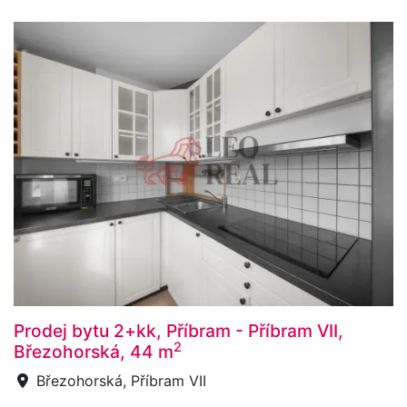
Prodej bytu 2+kk, Příbram - Příbram VII,
2
Březohorská, 44 m
Březohorská, Příbram VII