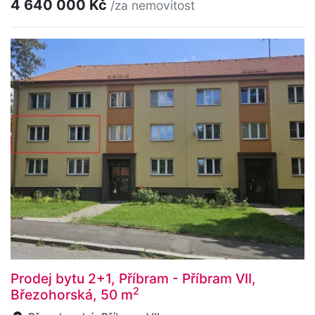
4 640 000 Kč
/za nemovitost
Prodej bytu 2+1, Příbram - Příbram VII,
2
Březohorská, 50 m