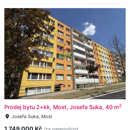
2
Prodej bytu 2+kk, Most, Josefa Suka, 40 m
Josefa Suka, Most
1 749 000 Kč
/za nemovitost