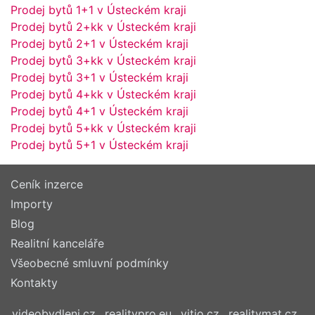
Prodej bytů 1+1 v Ústeckém kraji
Prodej bytů 2+kk v Ústeckém kraji
Prodej bytů 2+1 v Ústeckém kraji
Prodej bytů 3+kk v Ústeckém kraji
Prodej bytů 3+1 v Ústeckém kraji
Prodej bytů 4+kk v Ústeckém kraji
Prodej bytů 4+1 v Ústeckém kraji
Prodej bytů 5+kk v Ústeckém kraji
Prodej bytů 5+1 v Ústeckém kraji
Ceník inzerce
Importy
Blog
Realitní kanceláře
Všeobecné smluvní podmínky
Kontakty
videobydleni.cz
realitypro.eu
vitio.cz
realitymat.cz