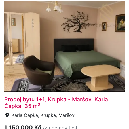
Prodej bytu 1+1, Krupka - Maršov, Karla
2
Čapka, 35 m
Karla Čapka, Krupka, Maršov
1 150 000 Kč
/za nemovitost