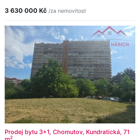
3 630 000 Kč
/za nemovitost
Prodej bytu 3+1, Chomutov, Kundratická, 71
2
m