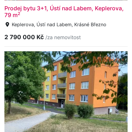
Prodej bytu 3+1, Ústí nad Labem, Keplerova,
2
79 m
Keplerova, Ústí nad Labem, Krásné Březno
2 790 000 Kč
/za nemovitost