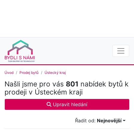
Úvod
Prodej bytů
Ústecký kraj
Našli jsme pro vás
801
nabídek bytů k
prodeji v Ústeckém kraji
Upravit hledání
Řadit od:
Nejnovější