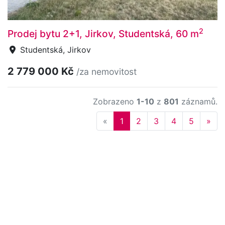
2
Prodej bytu 2+1, Jirkov, Studentská, 60 m
Studentská, Jirkov
2 779 000 Kč
/za nemovitost
Zobrazeno
1-10
z
801
záznamů.
Previous
Nex
«
1
2
3
4
5
»