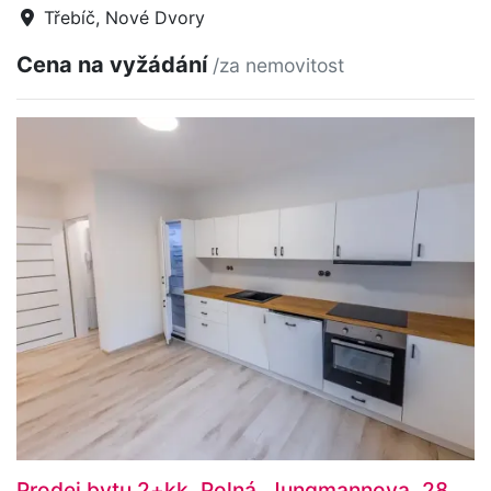
Třebíč, Nové Dvory
Cena na vyžádání
/za nemovitost
Prodej bytu 2+kk, Polná, Jungmannova, 28