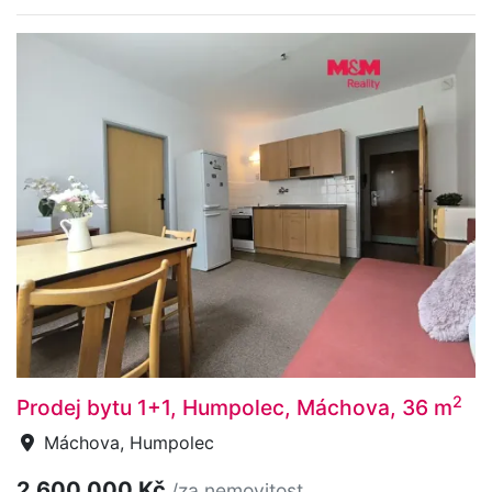
2
Prodej bytu 1+1, Humpolec, Máchova, 36 m
Máchova, Humpolec
2 600 000 Kč
/za nemovitost