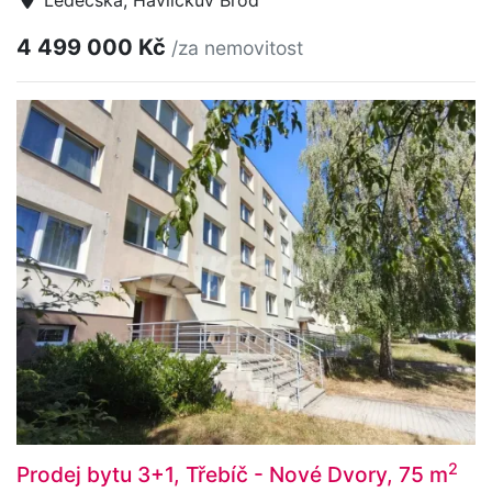
Ledečská, Havlíčkův Brod
4 499 000 Kč
/za nemovitost
2
Prodej bytu 3+1, Třebíč - Nové Dvory, 75 m