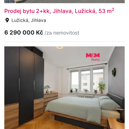
2
Prodej bytu 2+kk, Jihlava, Lužická, 53 m
Lužická, Jihlava
6 290 000 Kč
/za nemovitost