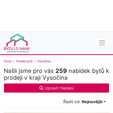
Úvod
Prodej bytů
Vysočina
Našli jsme pro vás
259
nabídek bytů k
prodeji v kraji Vysočina
Upravit hledání
Řadit od:
Nejnovější