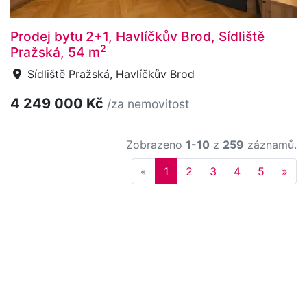
Prodej bytu 2+1, Havlíčkův Brod, Sídliště
2
Pražská, 54 m
Sídliště Pražská, Havlíčkův Brod
4 249 000 Kč
/za nemovitost
Zobrazeno
1-10
z
259
záznamů.
Previous
Nex
«
1
2
3
4
5
»