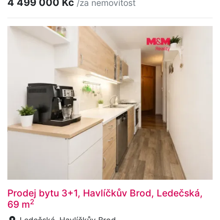
4 499 000 Kč
/za nemovitost
Prodej bytu 3+1, Havlíčkův Brod, Ledečská,
2
69 m