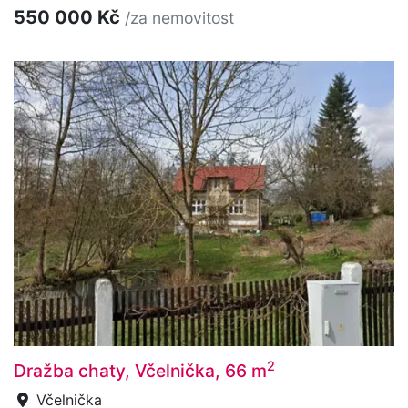
550 000 Kč
/za nemovitost
2
Dražba chaty, Včelnička, 66 m
Včelnička