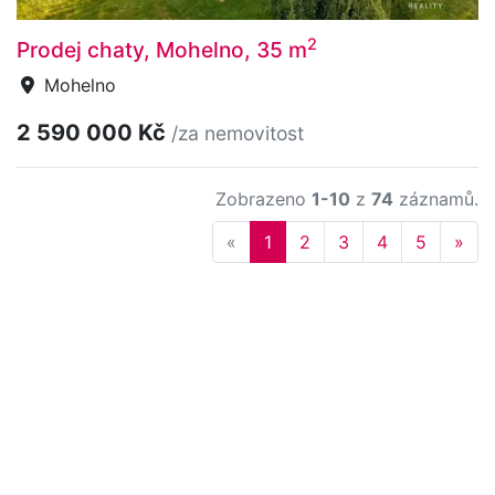
2
Prodej chaty, Mohelno, 35 m
Mohelno
2 590 000 Kč
/za nemovitost
Zobrazeno
1-10
z
74
záznamů.
Previous
Nex
«
1
2
3
4
5
»