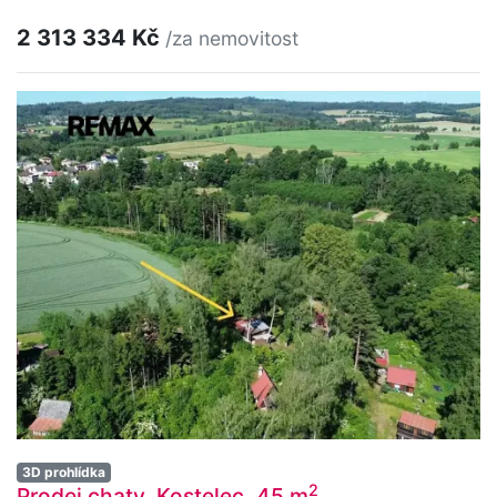
2 313 334 Kč
/za nemovitost
3D prohlídka
2
Prodej chaty, Kostelec, 45 m