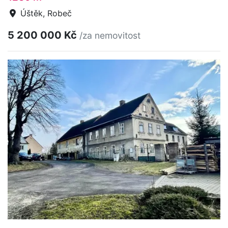
Úštěk, Robeč
5 200 000 Kč
/za nemovitost