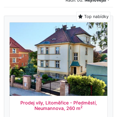
Řadit od:
Nejnovější
Top nabídky
Prodej vily, Litoměřice - Předměstí,
2
Neumannova, 260 m