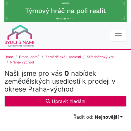
Úvod
Prodej domů
Zemědělské usedlosti
Středočeský kraj
Praha-východ
Našli jsme pro vás
0
nabídek
zemědělských usedlostí k prodeji v
okrese Praha-východ
Upravit hledání
Řadit od:
Nejnovější