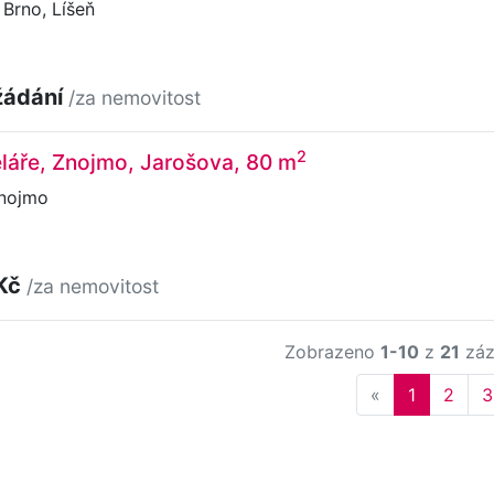
Brno, Líšeň
žádání
/za nemovitost
2
láře, Znojmo, Jarošova, 80 m
nojmo
 Kč
/za nemovitost
Zobrazeno
1-10
z
21
záz
Previous
«
1
2
3