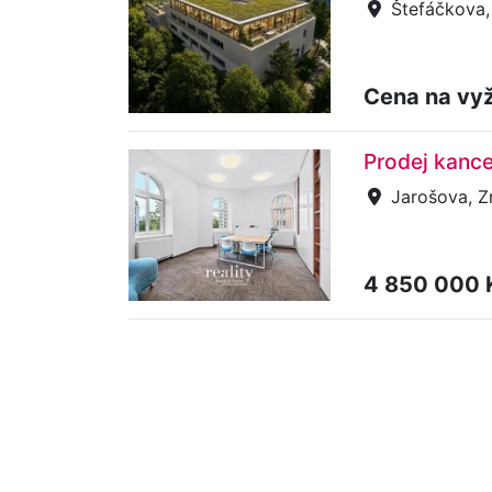
Štefáčkova, 
Cena na vy
Prodej kance
Jarošova, Z
4 850 000