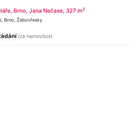
2
láře, Brno, Jana Nečase, 327 m
, Brno, Žabovřesky
žádání
/za nemovitost