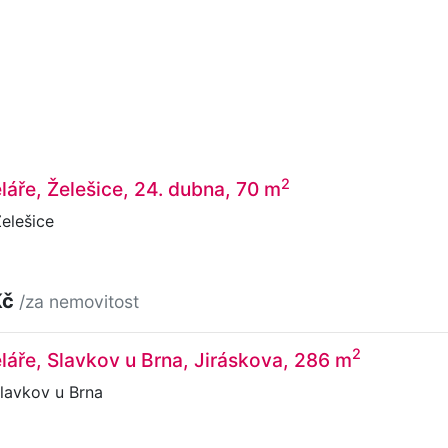
2
láře, Želešice, 24. dubna, 70 m
elešice
Kč
/za nemovitost
2
láře, Slavkov u Brna, Jiráskova, 286 m
lavkov u Brna