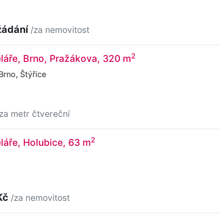
žádání
/za nemovitost
2
láře, Brno, Pražákova, 320 m
rno, Štýřice
/za metr čtvereční
2
láře, Holubice, 63 m
Kč
/za nemovitost