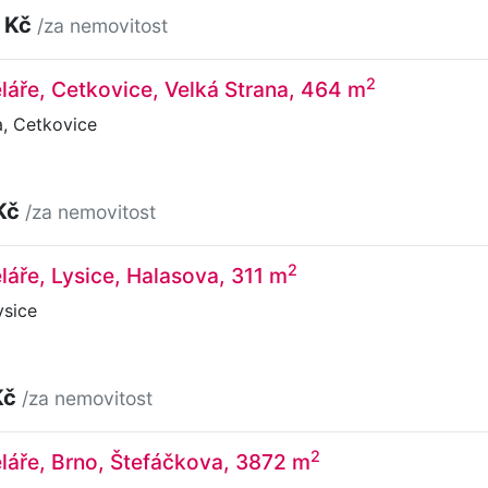
 Kč
/za nemovitost
2
láře, Cetkovice, Velká Strana, 464 m
, Cetkovice
Kč
/za nemovitost
2
láře, Lysice, Halasova, 311 m
ysice
Kč
/za nemovitost
2
láře, Brno, Štefáčkova, 3872 m