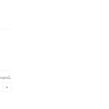
namů.
Next
»