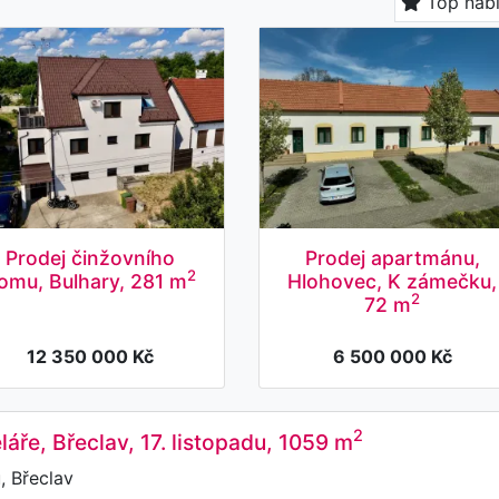
Top nab
Prodej činžovního
Prodej apartmánu,
2
omu, Bulhary, 281 m
Hlohovec, K zámečku,
2
72 m
12 350 000 Kč
6 500 000 Kč
2
láře, Břeclav, 17. listopadu, 1059 m
, Břeclav