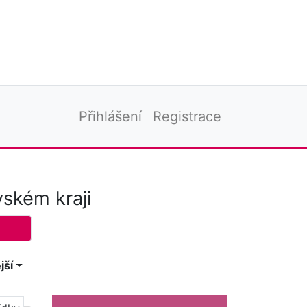
Přihlášení
Registrace
vském kraji
jší