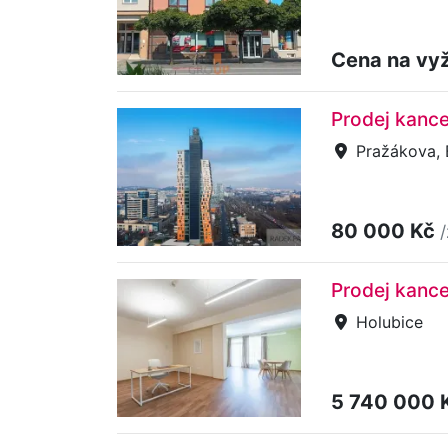
Cena na vy
Prodej kance
Pražákova, B
80 000 Kč
Prodej kance
Holubice
5 740 000 