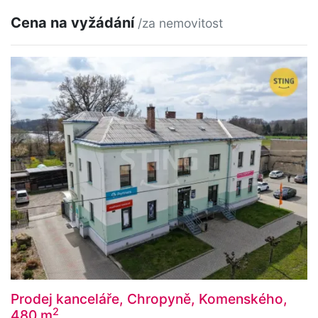
Cena na vyžádání
/za nemovitost
Prodej kanceláře, Chropyně, Komenského,
2
480 m