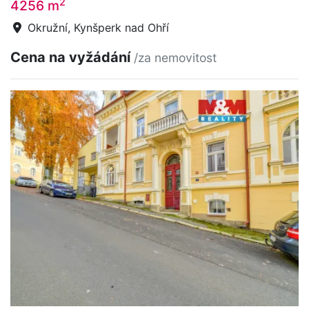
2
4256 m
Okružní, Kynšperk nad Ohří
Cena na vyžádání
/za nemovitost