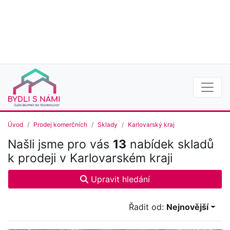
Úvod
Prodej komerčních
Sklady
Karlovarský kraj
Našli jsme pro vás
13
nabídek skladů
k prodeji v Karlovarském kraji
Upravit hledání
Řadit od:
Nejnovější