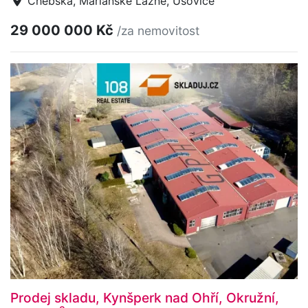
Chebská, Mariánské Lázně, Úšovice
29 000 000 Kč
/za nemovitost
Prodej skladu, Kynšperk nad Ohří, Okružní,