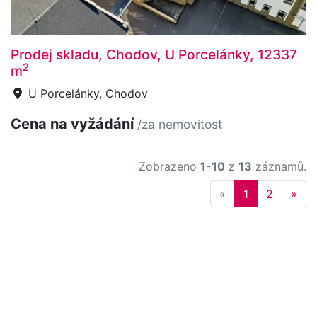
Prodej skladu, Chodov, U Porcelánky, 12337
2
m
U Porcelánky, Chodov
Cena na vyžádání
/za nemovitost
Zobrazeno
1-10
z
13
záznamů.
Previous
Nex
«
1
2
»