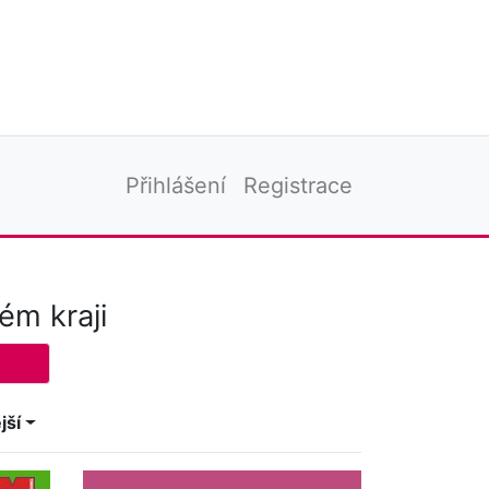
Přihlášení
Registrace
ém kraji
jší