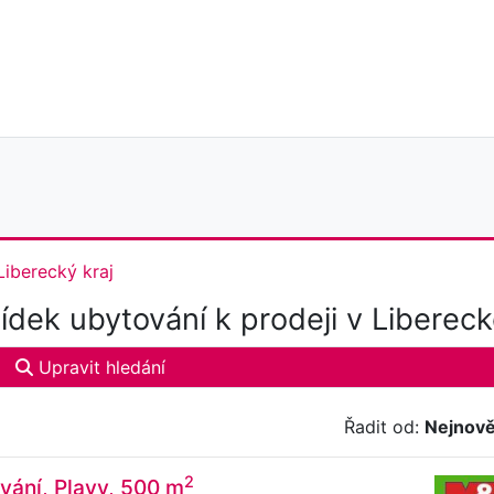
Liberecký kraj
dek ubytování k prodeji v Libereck
Upravit hledání
Řadit od:
Nejnově
2
vání, Plavy, 500 m