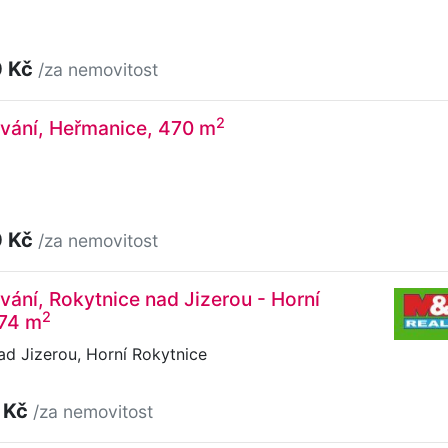
0 Kč
/za nemovitost
2
ování, Heřmanice, 470 m
0 Kč
/za nemovitost
vání, Rokytnice nad Jizerou - Horní
2
374 m
d Jizerou, Horní Rokytnice
 Kč
/za nemovitost