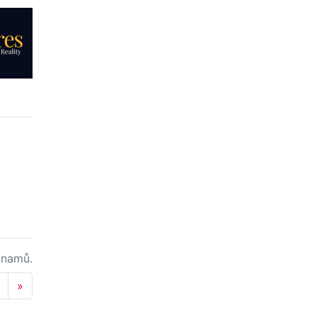
namů.
Next
»