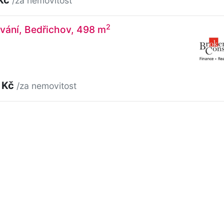
/za nemovitost
2
vání, Bedřichov, 498 m
 Kč
/za nemovitost