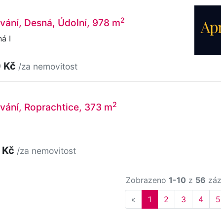
2
vání, Desná, Údolní, 978 m
á I
0 Kč
/za nemovitost
2
vání, Roprachtice, 373 m
 Kč
/za nemovitost
Zobrazeno
1-10
z
56
záz
Previous
«
1
2
3
4
5