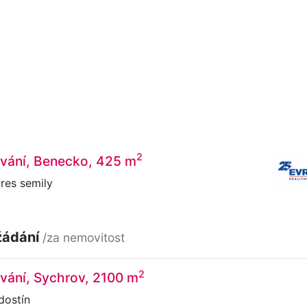
2
ování, Benecko, 425 m
res semily
žádání
/za nemovitost
2
vání, Sychrov, 2100 m
dostín