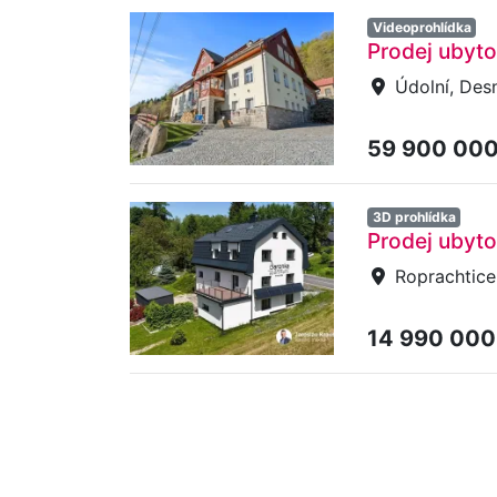
Videoprohlídka
Prodej ubyto
Údolní, Desn
59 900 00
3D prohlídka
Prodej ubyto
Roprachtice
14 990 000