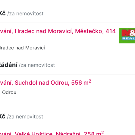
 Kč
/za nemovitost
vání, Hradec nad Moravicí, Městečko, 414
radec nad Moravicí
žádání
/za nemovitost
2
ování, Suchdol nad Odrou, 556 m
d Odrou
Kč
/za nemovitost
2
vání, Velké Hoštice, Nádražní, 258 m