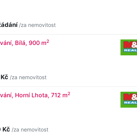
žádání
/za nemovitost
2
vání, Bílá, 900 m
 Kč
/za nemovitost
2
vání, Horní Lhota, 712 m
0 Kč
/za nemovitost