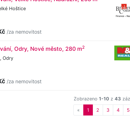
lké Hoštice
Kč
/za nemovitost
2
vání, Odry, Nové město, 280 m
, Odry
Kč
/za nemovitost
Zobrazeno
1-10
z
43
záz
Previous
«
1
2
3
4
5