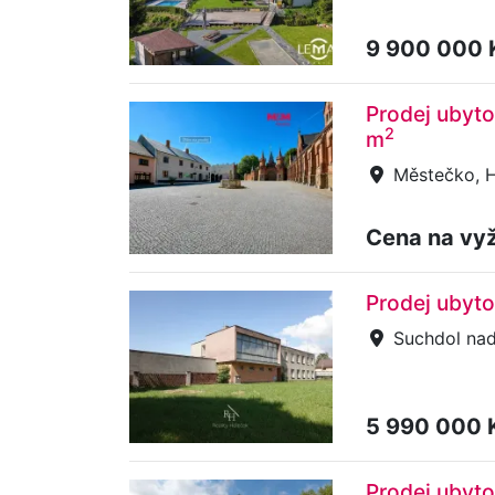
9 900 000
Prodej ubyto
2
m
Městečko, H
Cena na vy
Prodej ubyt
Suchdol na
5 990 000 
Prodej ubyto