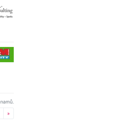
namů.
Next
»