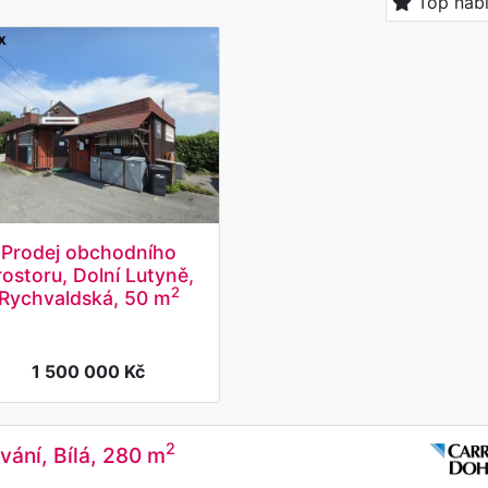
Top nab
Prodej obchodního
rostoru, Dolní Lutyně,
2
Rychvaldská, 50 m
1 500 000 Kč
2
vání, Bílá, 280 m