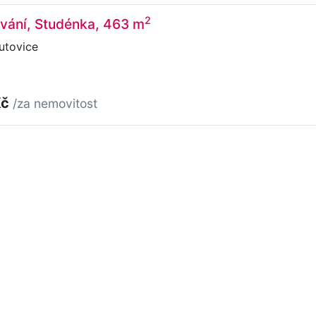
2
vání, Studénka, 463 m
utovice
Kč
/za nemovitost