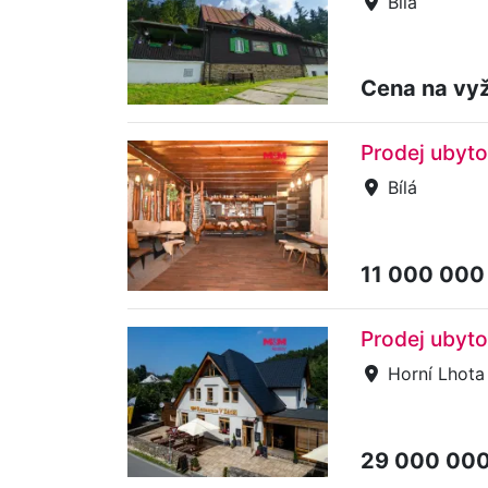
Bílá
Cena na vy
Prodej ubyto
Bílá
11 000 000
Prodej ubyto
Horní Lhota
29 000 00