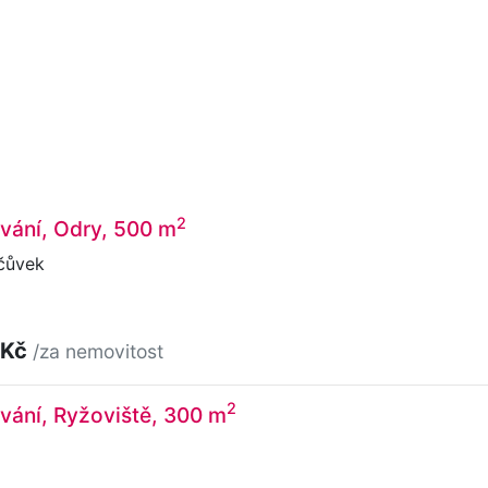
2
vání, Odry, 500 m
čůvek
 Kč
/za nemovitost
2
vání, Ryžoviště, 300 m