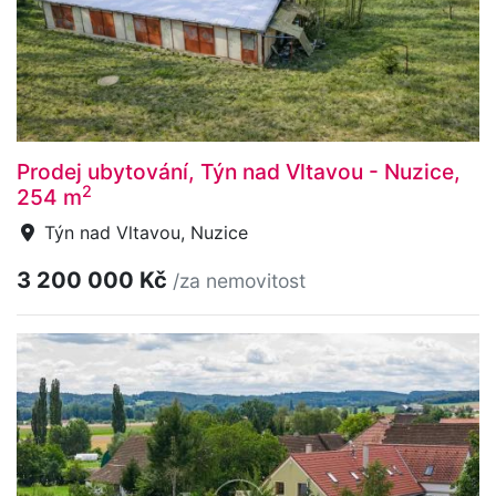
Prodej ubytování, Týn nad Vltavou - Nuzice,
2
254 m
Týn nad Vltavou, Nuzice
3 200 000 Kč
/za nemovitost