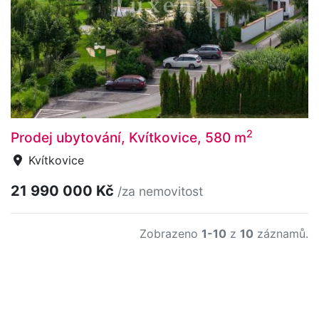
2
Prodej ubytování, Kvítkovice, 580 m
Kvítkovice
21 990 000 Kč
/za nemovitost
Zobrazeno
1-10
z
10
záznamů.