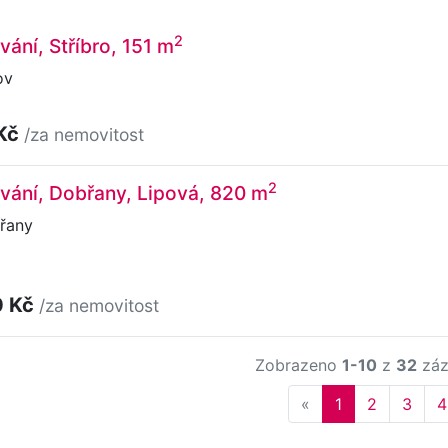
2
vání, Stříbro, 151 m
ov
 Kč
/za nemovitost
2
vání, Dobřany, Lipová, 820 m
řany
0 Kč
/za nemovitost
Zobrazeno
1-10
z
32
záz
Previous
«
1
2
3
4