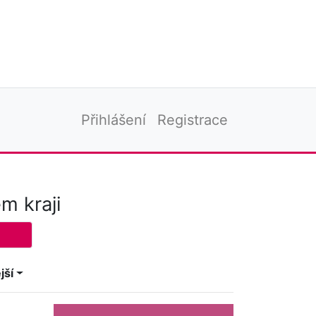
Přihlášení
Registrace
m kraji
jší