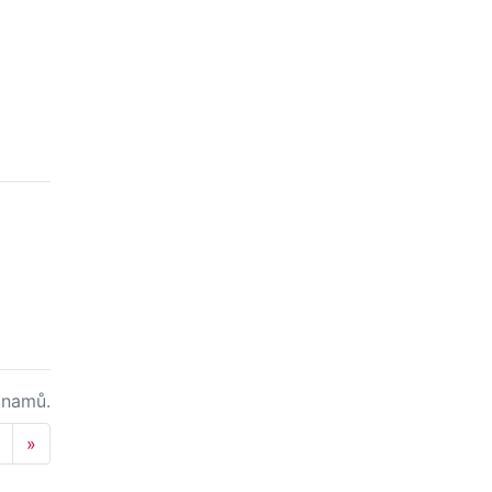
namů.
Next
»