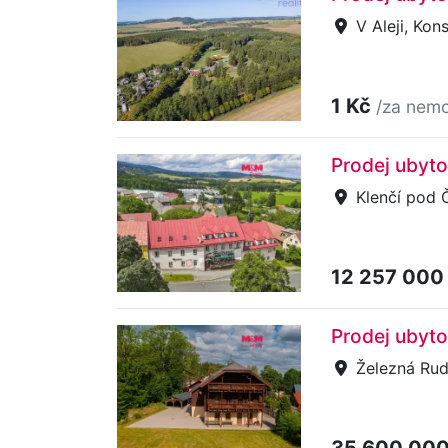
V Aleji, Kon
1 Kč
/za nemo
Prodej ubyt
Klenčí pod
12 257 000
Prodej ubyto
Železná Rud
35 600 00