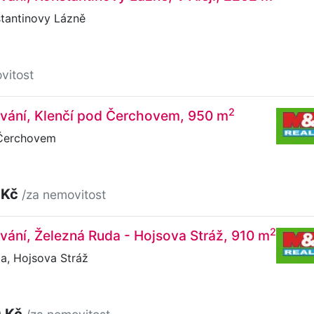
stantinovy Lázně
vitost
2
ování, Klenčí pod Čerchovem, 950 m
 Čerchovem
 Kč
/za nemovitost
2
vání, Železná Ruda - Hojsova Stráž, 910 m
a, Hojsova Stráž
0 Kč