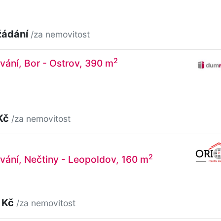
žádání
/za nemovitost
2
vání, Bor - Ostrov, 390 m
Kč
/za nemovitost
2
vání, Nečtiny - Leopoldov, 160 m
 Kč
/za nemovitost