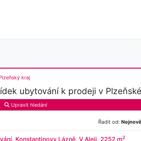
Plzeňský kraj
dek ubytování k prodeji v Plzeňské
Upravit hledání
Řadit od:
Nejnově
2
vání, Konstantinovy Lázně, V Aleji, 2252 m