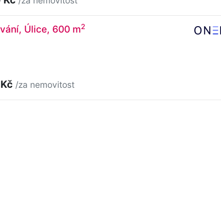
/za nemovitost
2
vání, Úlice, 600 m
 Kč
/za nemovitost