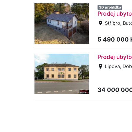
3D prohlídka
Prodej ubyto
Stříbro, But
5 490 000
Prodej ubyto
Lipová, Dob
34 000 00