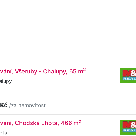
2
vání, Všeruby - Chalupy, 65 m
alupy
 Kč
/za nemovitost
2
ování, Chodská Lhota, 466 m
ota