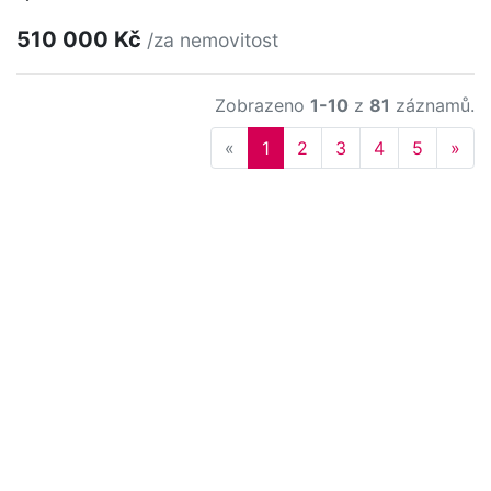
510 000 Kč
/za nemovitost
Zobrazeno
1-10
z
81
záznamů.
Previous
Nex
«
1
2
3
4
5
»