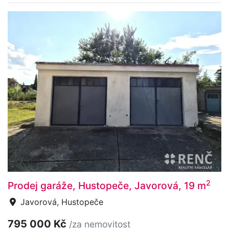
2
Prodej garáže, Hustopeče, Javorová, 19 m
Javorová, Hustopeče
795 000 Kč
/za nemovitost