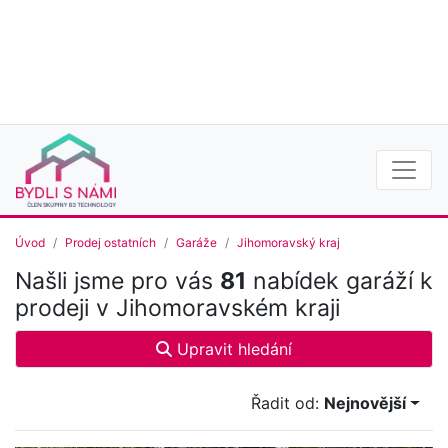
Úvod
Prodej ostatních
Garáže
Jihomoravský kraj
Našli jsme pro vás
81
nabídek garáží k
prodeji v Jihomoravském kraji
Upravit hledání
Řadit od:
Nejnovější