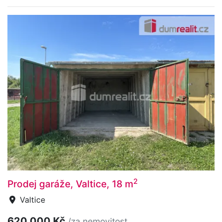
2
Prodej garáže, Valtice, 18 m
Valtice
620 000 Kč
/za nemovitost