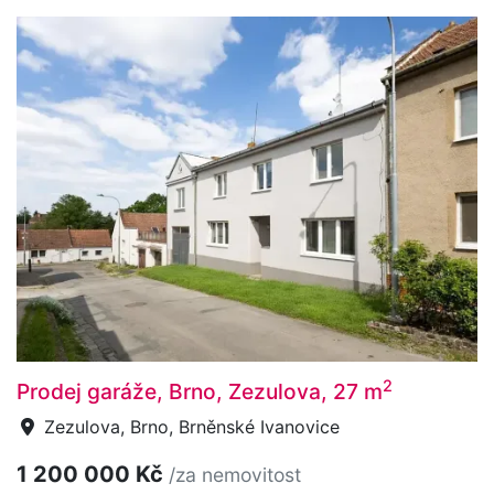
2
Prodej garáže, Brno, Zezulova, 27 m
Zezulova, Brno, Brněnské Ivanovice
1 200 000 Kč
/za nemovitost