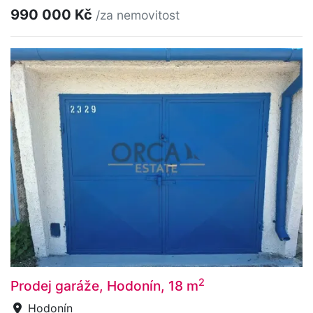
990 000 Kč
/za nemovitost
2
Prodej garáže, Hodonín, 18 m
Hodonín