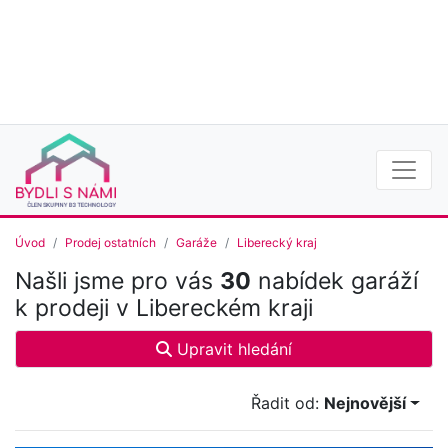
Úvod
Prodej ostatních
Garáže
Liberecký kraj
Našli jsme pro vás
30
nabídek garáží
k prodeji v Libereckém kraji
Upravit hledání
Řadit od:
Nejnovější