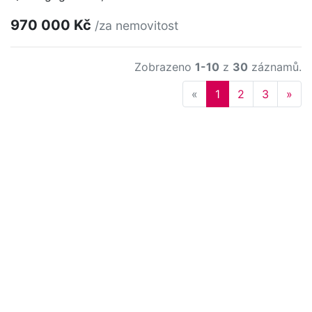
970 000 Kč
/za nemovitost
Zobrazeno
1-10
z
30
záznamů.
Previous
Nex
«
1
2
3
»