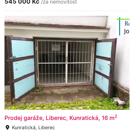
545 000 Kč
/za nemovitost
2
Prodej garáže, Liberec, Kunratická, 16 m
Kunratická, Liberec