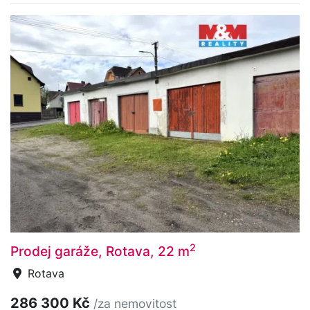
2
Prodej garáže, Rotava, 22 m
Rotava
286 300 Kč
/za nemovitost