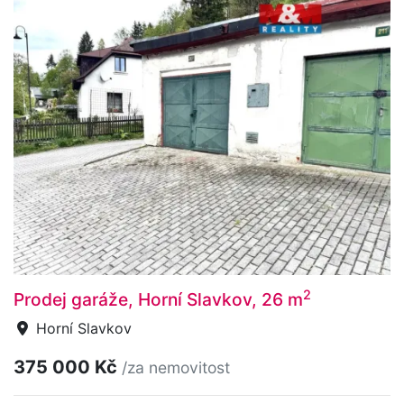
2
Prodej garáže, Horní Slavkov, 26 m
Horní Slavkov
375 000 Kč
/za nemovitost