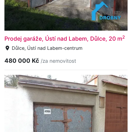
2
Prodej garáže, Ústí nad Labem, Důlce, 20 m
Důlce, Ústí nad Labem-centrum
480 000 Kč
/za nemovitost