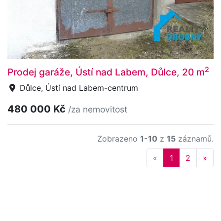
2
Prodej garáže, Ústí nad Labem, Důlce, 20 m
Důlce, Ústí nad Labem-centrum
480 000 Kč
/za nemovitost
Zobrazeno
1-10
z
15
záznamů.
Previous
Nex
«
1
2
»