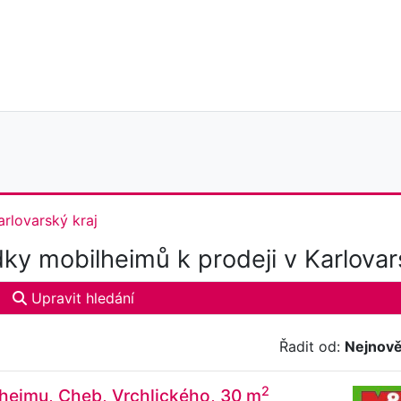
arlovarský kraj
ky mobilheimů k prodeji v Karlovar
Upravit hledání
Řadit od:
Nejnově
2
heimu, Cheb, Vrchlického, 30 m