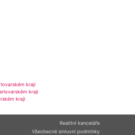
rlovarském kraji
arlovarském kraji
rském kraji
Realitní kanceláře
Všeobecné smluvní podmínky