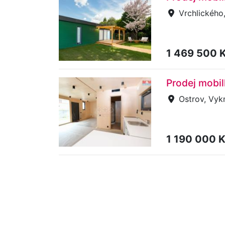
Vrchlického
1 469 500 
Prodej mobi
Ostrov, Vy
1 190 000 