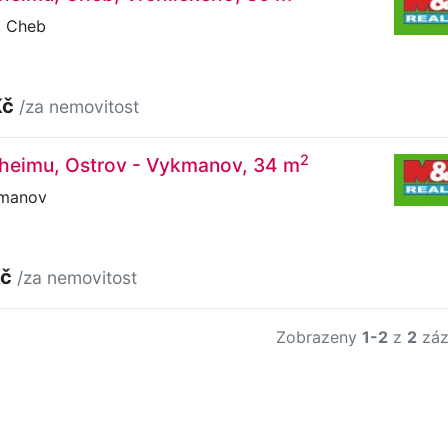
, Cheb
Kč
/za nemovitost
2
lheimu, Ostrov - Vykmanov, 34 m
kmanov
Kč
/za nemovitost
Zobrazeny
1-2
z
2
záz