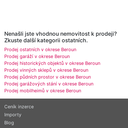
Nenašli jste vhodnou nemovitost k prodeji?
Zkuste další kategorii ostatních.
Prodej ostatních v okrese Beroun
Prodej garáží v okrese Beroun
Prodej historických objektů v okrese Beroun
Prodej vinných sklepů v okrese Beroun
Prodej půdních prostor v okrese Beroun
Prodej garážových stání v okrese Beroun
Prodej mobilheimů v okrese Beroun
Ceník inzerce
Importy
Blog