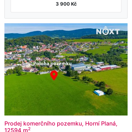
3 900 Kč
Prodej komerčního pozemku, Horní Planá,
2
12594 m