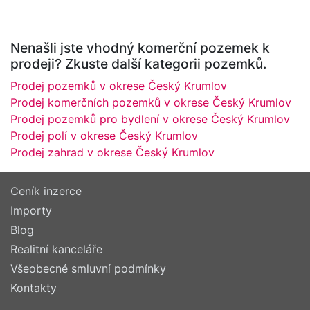
Nenašli jste vhodný komerční pozemek k
prodeji? Zkuste další kategorii pozemků.
Prodej pozemků v okrese Český Krumlov
Prodej komerčních pozemků v okrese Český Krumlov
Prodej pozemků pro bydlení v okrese Český Krumlov
Prodej polí v okrese Český Krumlov
Prodej zahrad v okrese Český Krumlov
Ceník inzerce
Importy
Blog
Realitní kanceláře
Všeobecné smluvní podmínky
Kontakty