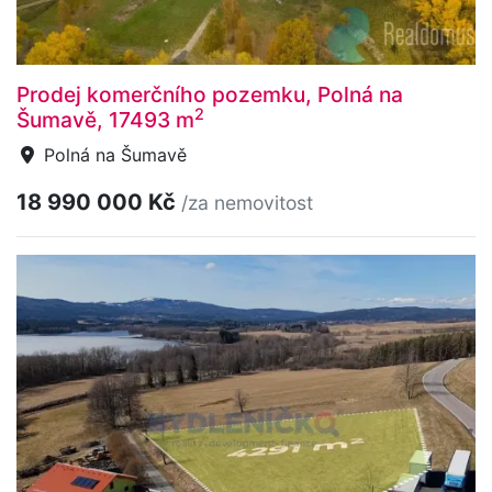
Prodej komerčního pozemku, Polná na
2
Šumavě, 17493 m
Polná na Šumavě
18 990 000 Kč
/za nemovitost