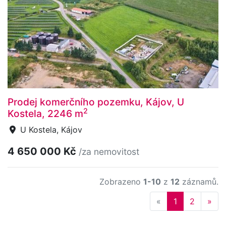
Prodej komerčního pozemku, Kájov, U
2
Kostela, 2246 m
U Kostela, Kájov
4 650 000 Kč
/za nemovitost
Zobrazeno
1-10
z
12
záznamů.
Previous
Nex
«
1
2
»