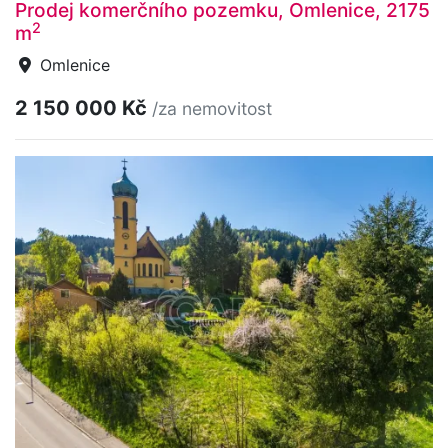
Prodej komerčního pozemku, Omlenice, 2175
2
m
Omlenice
2 150 000 Kč
/za nemovitost