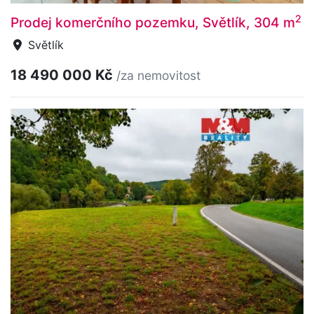
2
Prodej komerčního pozemku, Světlík, 304 m
Světlík
18 490 000 Kč
/za nemovitost