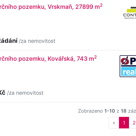
2
rčního pozemku, Vrskmaň, 27899 m
žádání
/za nemovitost
2
rčního pozemku, Kovářská, 743 m
Kč
/za nemovitost
Zobrazeno
1-10
z
18
záz
Previous
«
1
2