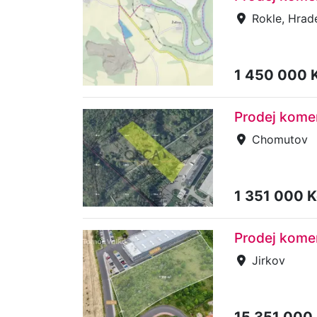
Rokle, Hrad
1 450 000 
Prodej kome
Chomutov
1 351 000 
Prodej kome
Jirkov
15 351 000