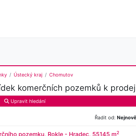
mky
Ústecký kraj
Chomutov
dek komerčních pozemků k prodej
Upravit hledání
Řadit od:
Nejnově
2
rčního pozemku, Rokle - Hradec, 55145 m