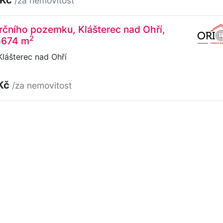
/za nemovitost
čního pozemku, Klášterec nad Ohří,
2
5674 m
lášterec nad Ohří
 Kč
/za nemovitost