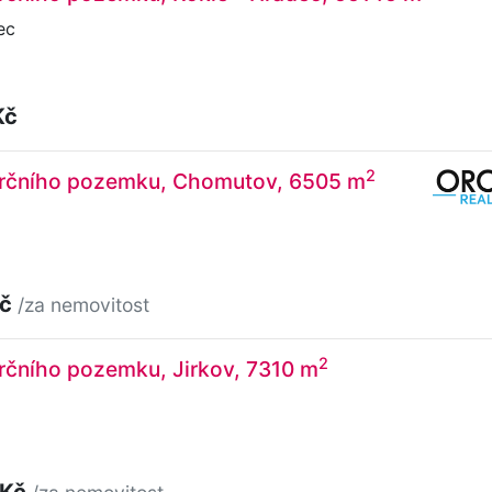
ec
Kč
2
rčního pozemku, Chomutov, 6505 m
Kč
/za nemovitost
2
rčního pozemku, Jirkov, 7310 m
 Kč