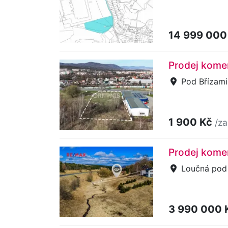
14 999 000
Prodej kome
Pod Břízami
1 900 Kč
/za
Prodej kome
Loučná pod
3 990 000 