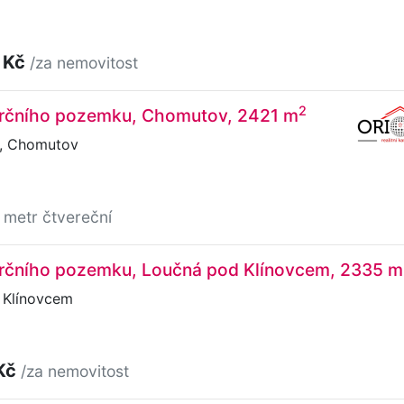
 Kč
/za nemovitost
2
rčního pozemku, Chomutov, 2421 m
, Chomutov
 metr čtvereční
rčního pozemku, Loučná pod Klínovcem, 2335 m
 Klínovcem
Kč
/za nemovitost