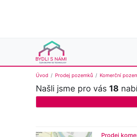
Úvod
Prodej pozemků
Komerční poze
Našli jsme pro vás
18
nabí
Prodej kome