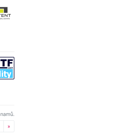
namů.
Next
»