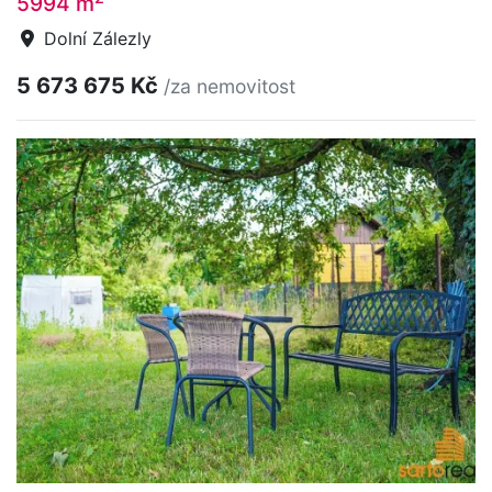
5994 m
Dolní Zálezly
5 673 675 Kč
/za nemovitost