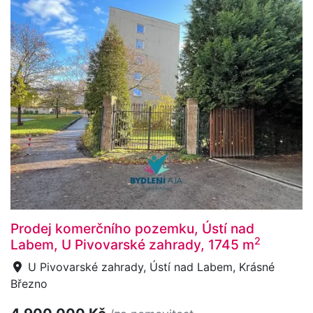
Prodej komerčního pozemku, Ústí nad
2
Labem, U Pivovarské zahrady, 1745 m
U Pivovarské zahrady, Ústí nad Labem, Krásné
Březno