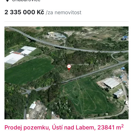
2 335 000 Kč
/za nemovitost
2
Prodej pozemku, Ústí nad Labem, 23841 m