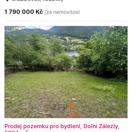
1 790 000 Kč
/za nemovitost
Prodej pozemku pro bydlení, Dolní Zálezly,
2