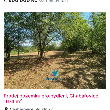
4 900 000 Kč
/za nemovitost
Prodej pozemku pro bydlení, Chabařovice,
2
1674 m
Chabařovice, Roudníky