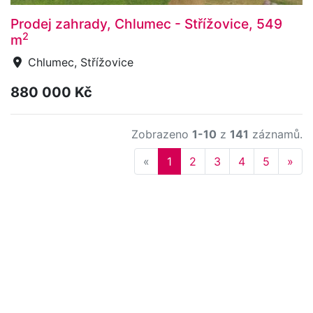
Prodej zahrady, Chlumec - Střížovice, 549
2
m
Chlumec, Střížovice
880 000 Kč
Zobrazeno
1-10
z
141
záznamů.
Previous
Nex
«
1
2
3
4
5
»