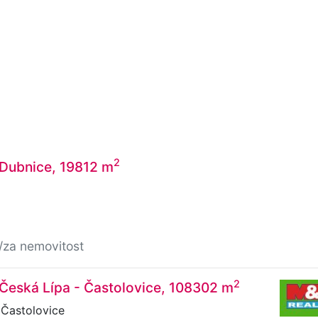
2
 Dubnice, 19812 m
/za nemovitost
2
 Česká Lípa - Častolovice, 108302 m
 Častolovice