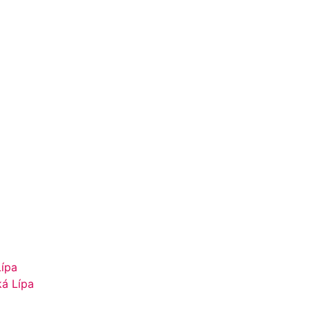
Lípa
ká Lípa