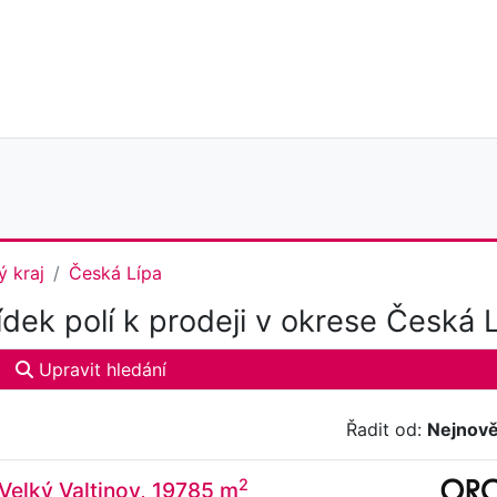
ý kraj
Česká Lípa
dek polí k prodeji v okrese Česká 
Upravit hledání
Řadit od:
Nejnově
2
 Velký Valtinov, 19785 m