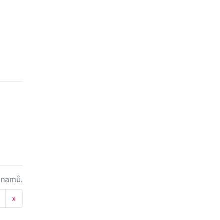
namů.
Next
»