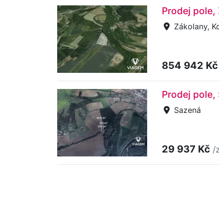
Prodej pole,
Zákolany, K
854 942 K
Prodej pole,
Sazená
29 937 Kč
/