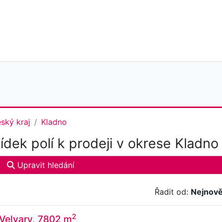
ský kraj
Kladno
dek polí k prodeji v okrese Kladno
Upravit hledání
Řadit od:
Nejnově
2
 Velvary, 7802 m