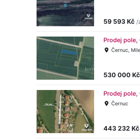
59 593 Kč
/
Prodej pole,
Černuc, Mile
530 000 K
Prodej pole,
Černuc
443 232 K