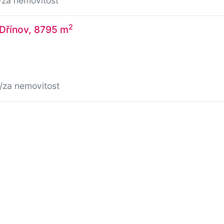
/za nemovitost
2
 Dřínov, 8795 m
/za nemovitost