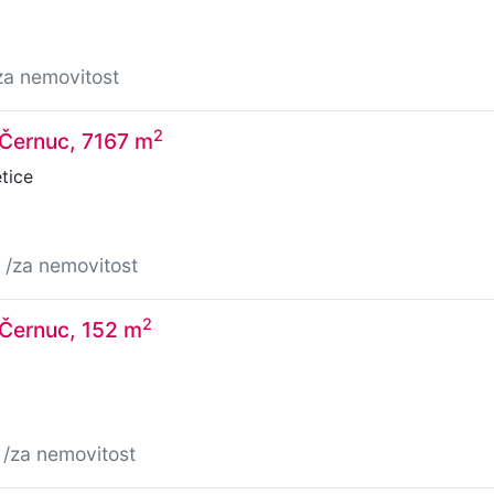
za nemovitost
2
 Černuc, 7167 m
tice
č
/za nemovitost
2
 Černuc, 152 m
č
/za nemovitost