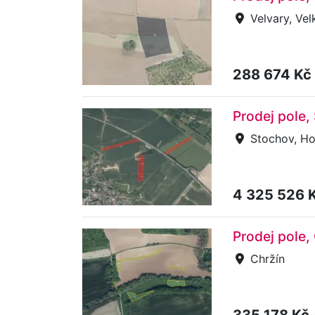
Velvary, Vel
288 674 Kč
Prodej pole,
Stochov, Ho
4 325 526 
Prodej pole,
Chržín
335 178 Kč