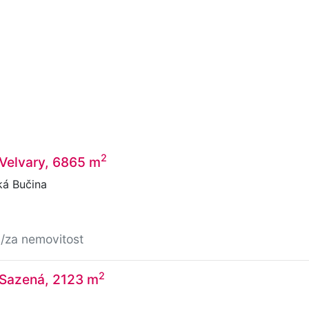
2
 Velvary, 6865 m
ká Bučina
č
/za nemovitost
2
 Sazená, 2123 m