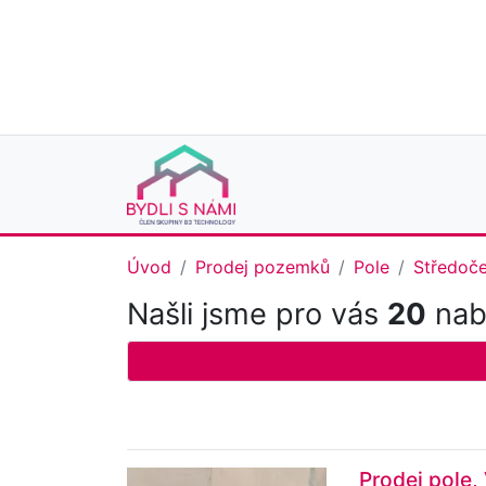
Úvod
Prodej pozemků
Pole
Středoče
Našli jsme pro vás
20
nabí
Prodej pole,