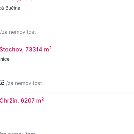
ká Bučina
/za nemovitost
2
 Stochov, 73314 m
nice
Kč
/za nemovitost
2
 Chržín, 6207 m