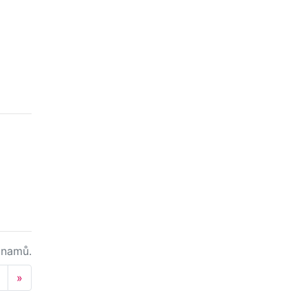
namů.
Next
»