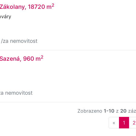
2
 Zákolany, 18720 m
ováry
č
/za nemovitost
2
 Sazená, 960 m
za nemovitost
Zobrazeno
1-10
z
20
záz
Previous
«
1
2