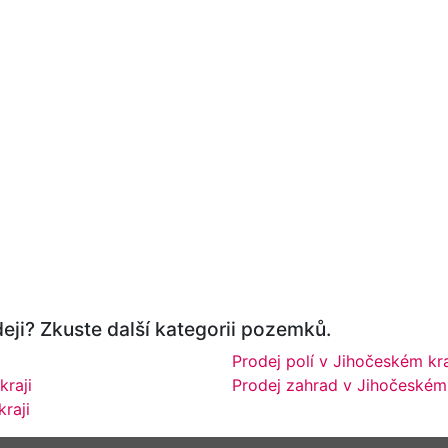
eji? Zkuste další kategorii pozemků.
Prodej polí v Jihočeském kra
raji
Prodej zahrad v Jihočeském 
raji