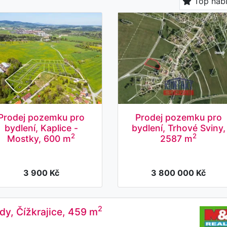
Top nab
Prodej pozemku pro
Prodej pozemku pro
bydlení, Kaplice -
bydlení, Trhové Sviny,
2
2
Mostky, 600 m
2587 m
3 900 Kč
3 800 000 Kč
2
dy, Čížkrajice, 459 m