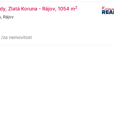
2
dy, Zlatá Koruna - Rájov, 1054 m
, Rájov
č
/za nemovitost