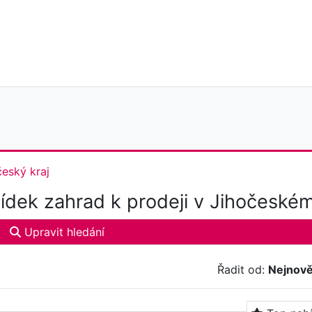
český kraj
dek zahrad k prodeji v Jihočeském 
Upravit hledání
Řadit od:
Nejnově