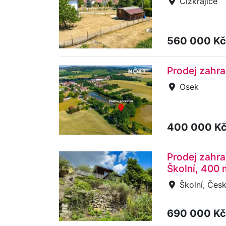
Čížkrajice
560 000 K
Prodej zahr
Osek
400 000 K
Prodej zahra
Školní, 400 
Školní, Česk
690 000 K