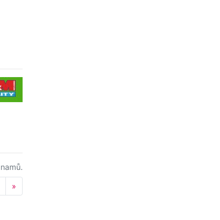
namů.
Next
»