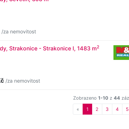
č
/za nemovitost
2
dy, Strakonice - Strakonice I, 1483 m
Kč
/za nemovitost
Zobrazeno
1-10
z
44
záz
Previous
«
1
2
3
4
5