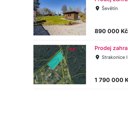
Ševětín
890 000 K
Prodej zahra
Strakonice I
1 790 000 