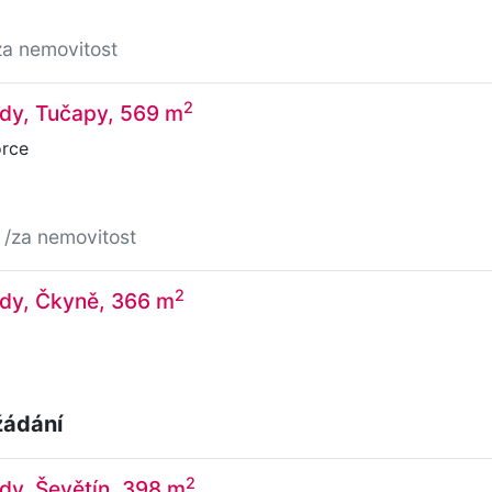
za nemovitost
2
ady, Tučapy, 569 m
rce
č
/za nemovitost
2
ady, Čkyně, 366 m
žádání
2
dy, Ševětín, 398 m