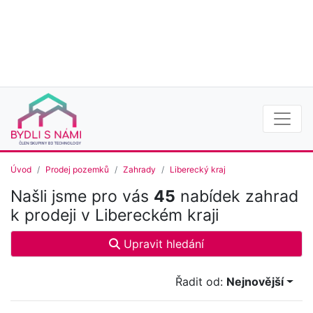
Úvod
Prodej pozemků
Zahrady
Liberecký kraj
Našli jsme pro vás
45
nabídek zahrad
k prodeji v Libereckém kraji
Upravit hledání
Řadit od:
Nejnovější