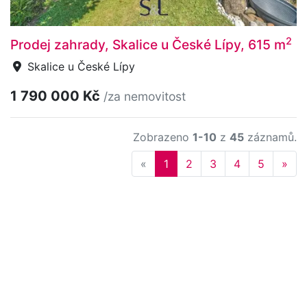
2
Prodej zahrady, Skalice u České Lípy, 615 m
Skalice u České Lípy
1 790 000 Kč
/za nemovitost
Zobrazeno
1-10
z
45
záznamů.
Previous
Nex
«
1
2
3
4
5
»