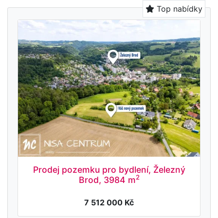
Top nabídky
Prodej pozemku pro bydlení, Železný
2
Brod, 3984 m
7 512 000 Kč