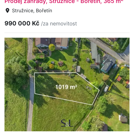
Prodej zahrady, Stružnice - Bořetín, 365 m
Stružnice, Bořetín
990 000 Kč
/za nemovitost