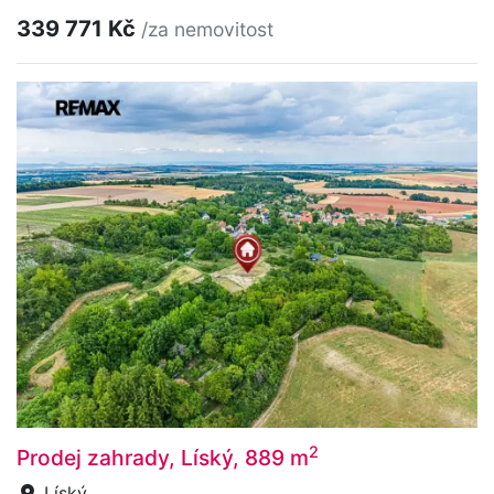
339 771 Kč
/za nemovitost
2
Prodej zahrady, Líský, 889 m
Líský