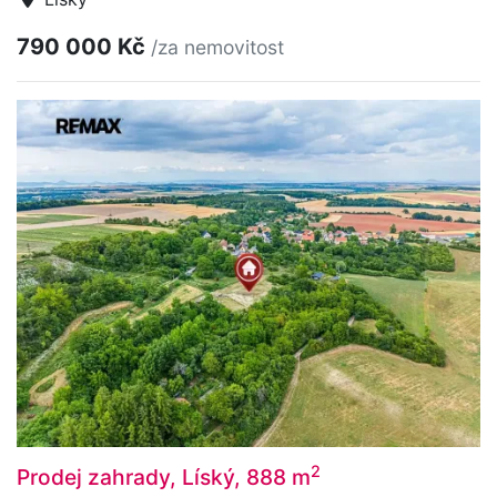
790 000 Kč
/za nemovitost
2
Prodej zahrady, Líský, 888 m