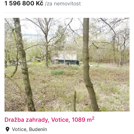
1 596 800 Kč
/za nemovitost
2
Dražba zahrady, Votice, 1089 m
Votice, Budenín