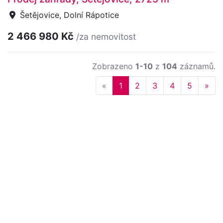
Šetějovice, Dolní Rápotice
2 466 980 Kč
/za nemovitost
Zobrazeno
1-10
z
104
záznamů.
Previous
Nex
«
1
2
3
4
5
»