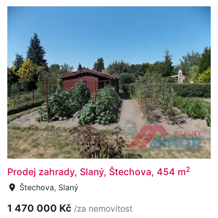
2
Prodej zahrady, Slaný, Štechova, 454 m
Štechova, Slaný
1 470 000 Kč
/za nemovitost