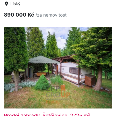
Líský
890 000 Kč
/za nemovitost
2
Prodej zahrady, Šetějovice, 2725 m