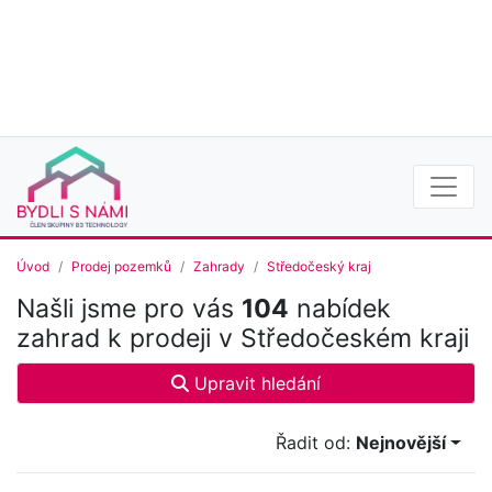
Úvod
Prodej pozemků
Zahrady
Středočeský kraj
Našli jsme pro vás
104
nabídek
zahrad k prodeji v Středočeském kraji
Upravit hledání
Řadit od:
Nejnovější