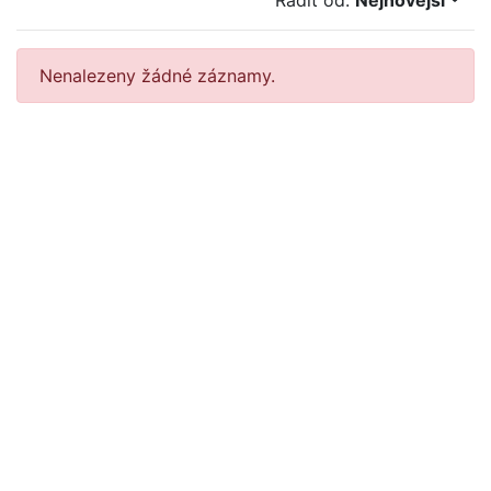
Řadit od:
Nejnovější
Nenalezeny žádné záznamy.