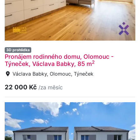
3D prohlídka
Pronájem rodinného domu, Olomouc -
2
Týneček, Václava Babky, 85 m
Václava Babky, Olomouc, Týneček
22 000 Kč
/za měsíc