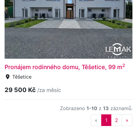
2
Pronájem rodinného domu, Těšetice, 99 m
Těšetice
29 500 Kč
/za měsíc
Zobrazeno
1-10
z
13
záznamů.
Previous
Nex
«
1
2
»