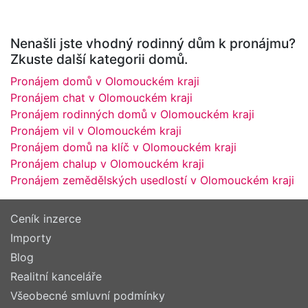
Nenašli jste vhodný rodinný dům k pronájmu?
Zkuste další kategorii domů.
Pronájem domů v Olomouckém kraji
Pronájem chat v Olomouckém kraji
Pronájem rodinných domů v Olomouckém kraji
Pronájem vil v Olomouckém kraji
Pronájem domů na klíč v Olomouckém kraji
Pronájem chalup v Olomouckém kraji
Pronájem zemědělských usedlostí v Olomouckém kraji
Ceník inzerce
Importy
Blog
Realitní kanceláře
Všeobecné smluvní podmínky