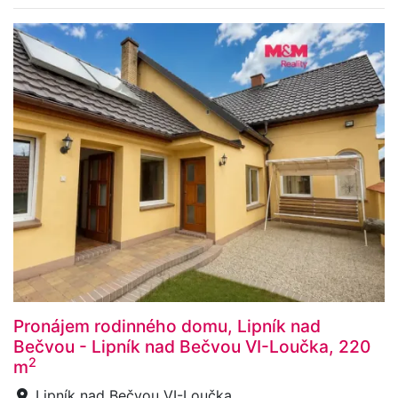
Pronájem rodinného domu, Lipník nad
Bečvou - Lipník nad Bečvou VI-Loučka, 220
2
m
Lipník nad Bečvou VI-Loučka