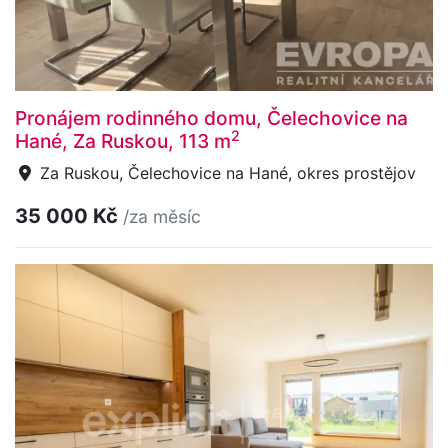
Pronájem rodinného domu, Čelechovice na
2
Hané, Za Ruskou, 113 m
Za Ruskou, Čelechovice na Hané, okres prostějov
35 000 Kč
/za měsíc