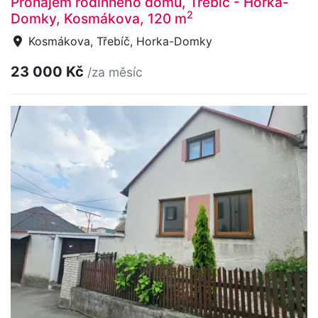
Pronájem rodinného domu, Třebíč - Horka-
2
Domky, Kosmákova, 120 m
Kosmákova, Třebíč, Horka-Domky
23 000 Kč
/za měsíc