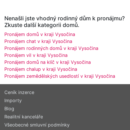
Nenašli jste vhodný rodinný dům k pronájmu?
Zkuste další kategorii domů.
Pronájem domů v kraji Vysočina
Pronájem chat v kraji Vysočina
Pronájem rodinných domů v kraji Vysočina
Pronájem vil v kraji Vysočina
Pronájem domů na klíč v kraji Vysočina
Pronájem chalup v kraji Vysočina
Pronájem zemědělských usedlostí v kraji Vysočina
Ceník inzerce
Importy
Blog
Realitní kanceláře
Všeobecné smluvní podmínky