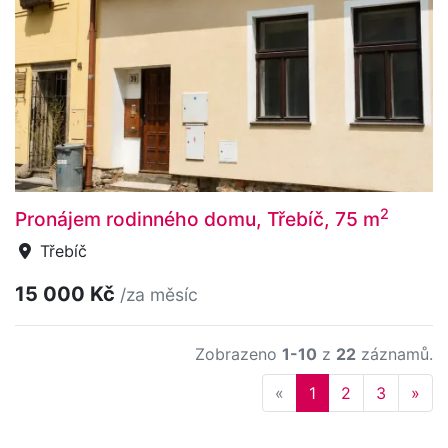
2
Pronájem rodinného domu, Třebíč, 75 m
Třebíč
15 000 Kč
/za měsíc
Zobrazeno
1-10
z
22
záznamů.
Previous
Nex
«
1
2
3
»