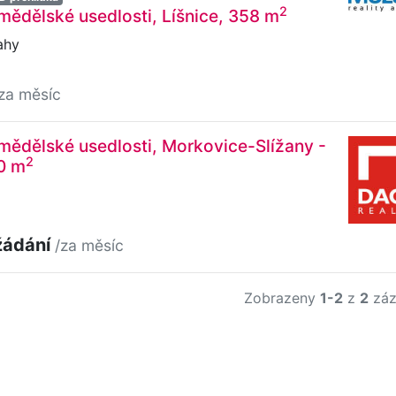
2
ědělské usedlosti, Líšnice, 358 m
ahy
za měsíc
ědělské usedlosti, Morkovice-Slížany -
2
0 m
žádání
/za měsíc
Zobrazeny
1-2
z
2
záz