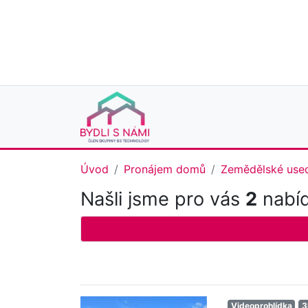
Úvod
Pronájem domů
Zemědělské used
Našli jsme pro vás
2
nabíd
Videoprohlídka
3