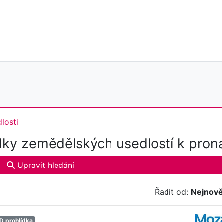
losti
ky zemědělských usedlostí k pron
Upravit hledání
Řadit od:
Nejnově
D prohlídka