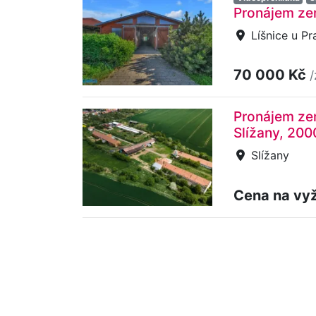
Pronájem zem
Líšnice u Pr
70 000 Kč
/
Pronájem zem
Slížany, 200
Slížany
Cena na vy