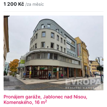
1 200 Kč
/za měsíc
Pronájem garáže, Jablonec nad Nisou,
2
Komenského, 16 m