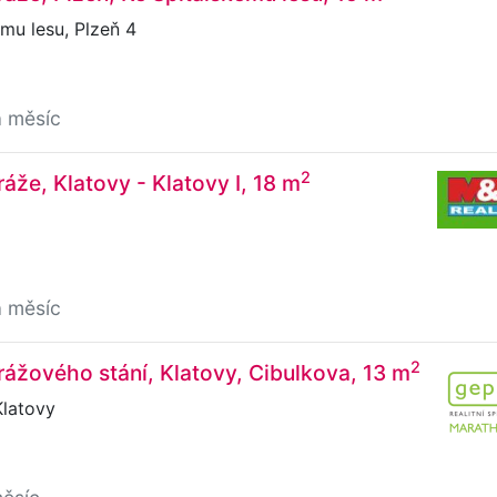
mu lesu, Plzeň 4
a měsíc
2
áže, Klatovy - Klatovy I, 18 m
a měsíc
2
ážového stání, Klatovy, Cibulkova, 13 m
Klatovy