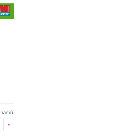
namů.
Next
»