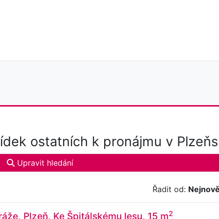
dek ostatních k pronájmu v Plzeňs
Upravit hledání
Řadit od:
Nejnově
2
áže, Plzeň, Ke Špitálskému lesu, 15 m