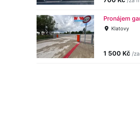
/za 
Pronájem gar
Klatovy
1 500 Kč
/za