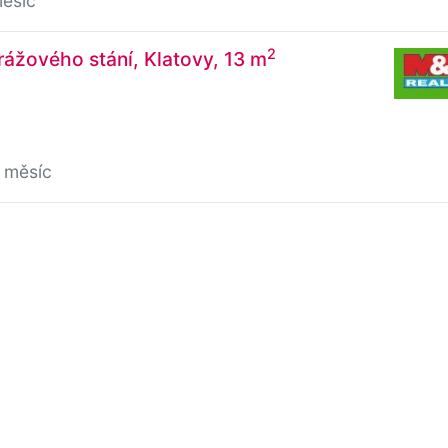
měsíc
2
ážového stání, Klatovy, 13 m
 měsíc