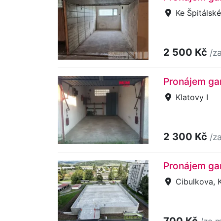
Ke Špitálské
2 500 Kč
/z
Pronájem gar
Klatovy I
2 300 Kč
/z
Pronájem gar
Cibulkova, 
700 Kč