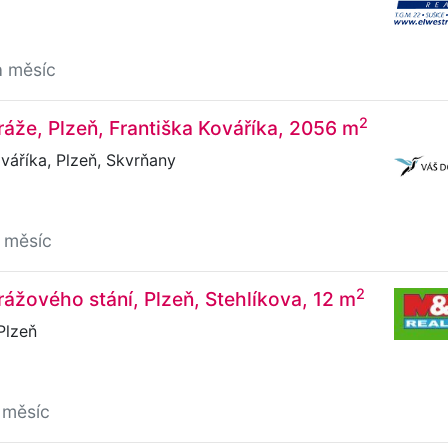
a měsíc
2
áže, Plzeň, Františka Kováříka, 2056 m
váříka, Plzeň, Skvrňany
 měsíc
2
ážového stání, Plzeň, Stehlíkova, 12 m
Plzeň
 měsíc