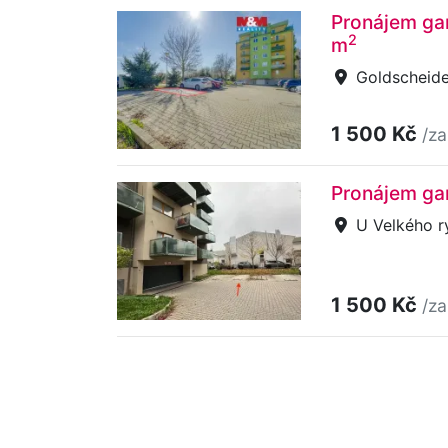
Pronájem gar
2
m
Goldscheide
1 500 Kč
/za
Pronájem gar
U Velkého ry
1 500 Kč
/za