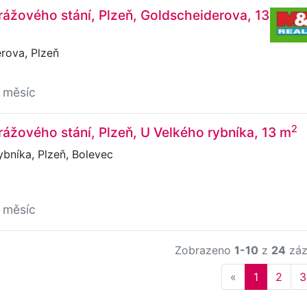
ážového stání, Plzeň, Goldscheiderova, 13
rova, Plzeň
 měsíc
2
ážového stání, Plzeň, U Velkého rybníka, 13 m
bníka, Plzeň, Bolevec
 měsíc
Zobrazeno
1-10
z
24
záz
Previous
«
1
2
3