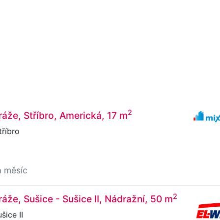
2
áže, Stříbro, Americká, 17 m
říbro
a měsíc
2
áže, Sušice - Sušice II, Nádražní, 50 m
šice II