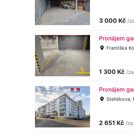
3 000 Kč
/z
Pronájem gar
Františka Ko
1 300 Kč
/za
Pronájem gar
Stehlíkova, 
2 651 Kč
/za