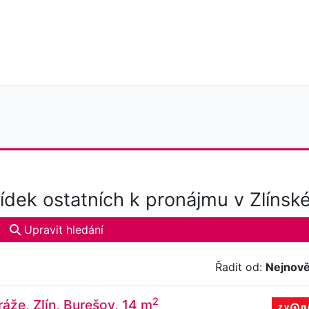
dek ostatních k pronájmu v Zlínské
Upravit hledání
Řadit od:
Nejnově
2
áže, Zlín, Burešov, 14 m