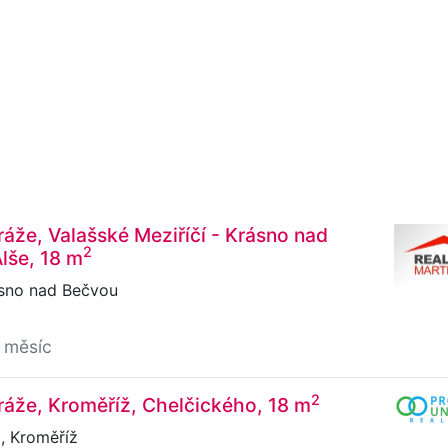
áže, Valašské Meziříčí - Krásno nad
2
lše, 18 m
ásno nad Bečvou
 měsíc
2
áže, Kroměříž, Chelčického, 18 m
, Kroměříž