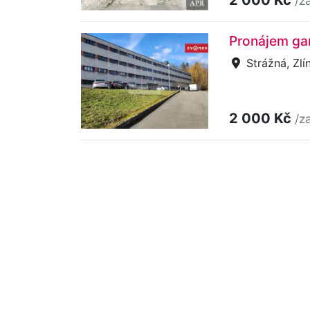
/z
Pronájem gar
Strážná, Zlí
2 000 Kč
/z