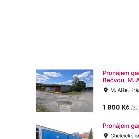
Pronájem gar
Bečvou, M. A
M. Alše, Kr
1 800 Kč
/za
Pronájem gar
Chelčického