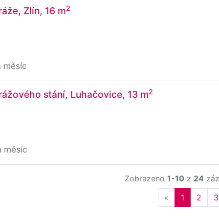
2
áže, Zlín, 16 m
a měsíc
2
rážového stání, Luhačovice, 13 m
a měsíc
Zobrazeno
1-10
z
24
záz
Previous
«
1
2
3