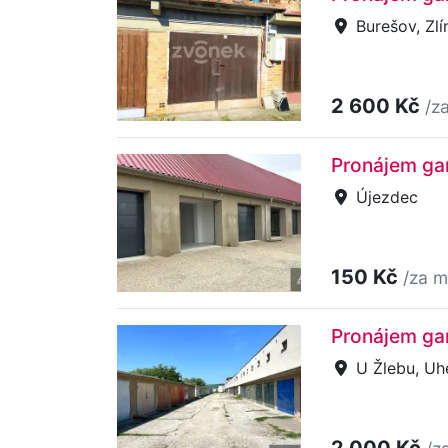
Burešov, Zlí
2 600 Kč
/z
Pronájem ga
Újezdec
150 Kč
/za m
Pronájem gar
U Žlebu, Uh
2 000 Kč