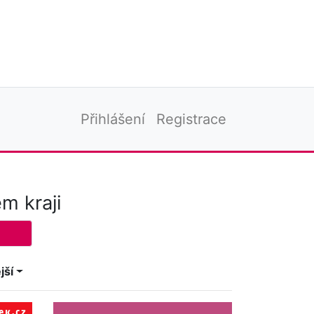
Přihlášení
Registrace
m kraji
jší