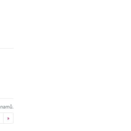
namů.
Next
»