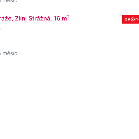
a měsíc
2
áže, Zlín, Strážná, 16 m
n
a měsíc