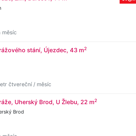
n
a měsíc
2
rážového stání, Újezdec, 43 m
etr čtvereční / měsíc
2
áže, Uherský Brod, U Žlebu, 22 m
erský Brod