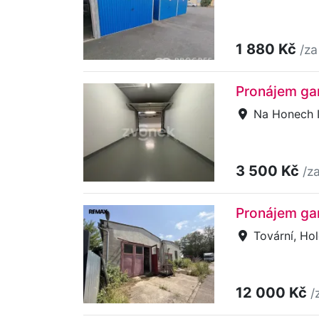
1 880 Kč
/za
Pronájem gar
Na Honech I,
3 500 Kč
/z
Pronájem gar
Tovární, Ho
12 000 Kč
/