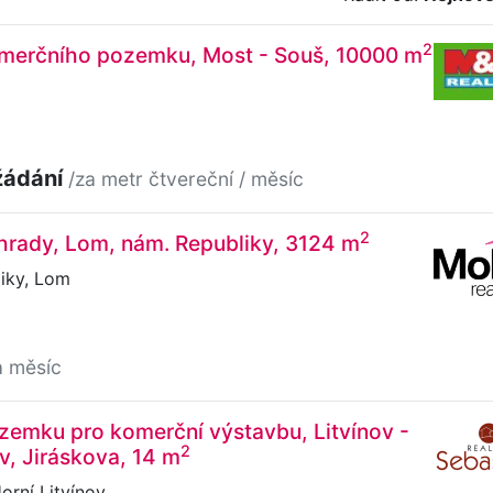
2
merčního pozemku, Most - Souš, 10000 m
žádání
/za metr čtvereční / měsíc
2
hrady, Lom, nám. Republiky, 3124 m
iky, Lom
a měsíc
zemku pro komerční výstavbu, Litvínov -
2
ov, Jiráskova, 14 m
orní Litvínov