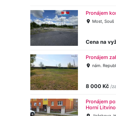
Pronájem ko
Most, Souš
Cena na vy
Pronájem za
nám. Republ
8 000 Kč
/z
Pronájem po
Horní Litvín
Jiráskova, H