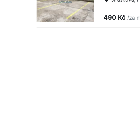
490 Kč
/za 