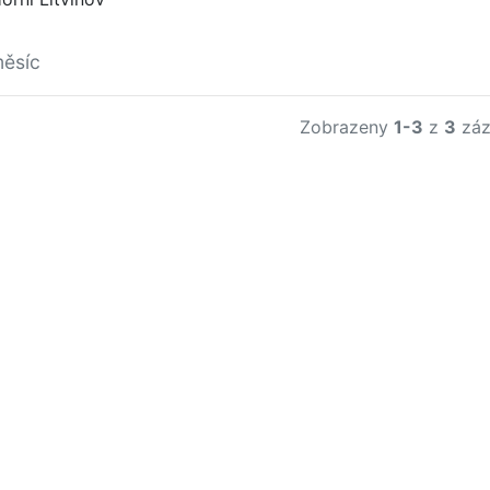
měsíc
Zobrazeny
1-3
z
3
záz