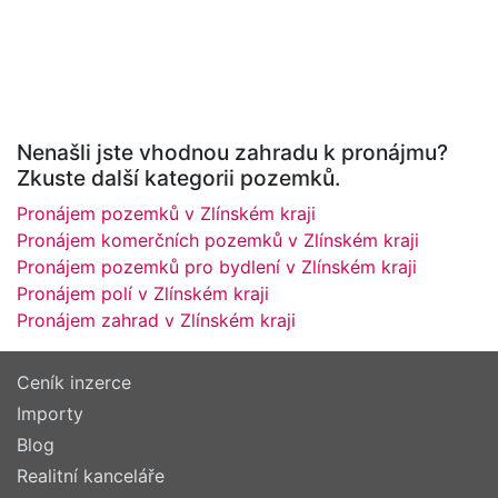
Nenašli jste vhodnou zahradu k pronájmu?
Zkuste další kategorii pozemků.
Pronájem pozemků v Zlínském kraji
Pronájem komerčních pozemků v Zlínském kraji
Pronájem pozemků pro bydlení v Zlínském kraji
Pronájem polí v Zlínském kraji
Pronájem zahrad v Zlínském kraji
Ceník inzerce
Importy
Blog
Realitní kanceláře