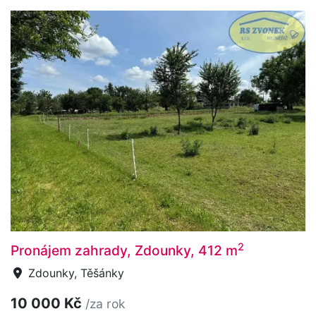
2
Pronájem zahrady, Zdounky, 412 m
Zdounky, Těšánky
10 000 Kč
/za rok