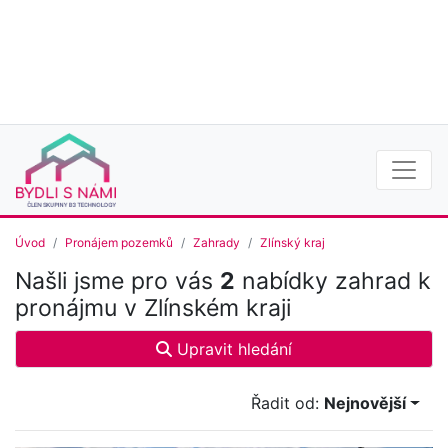
Úvod
Pronájem pozemků
Zahrady
Zlínský kraj
Našli jsme pro vás
2
nabídky zahrad k
pronájmu v Zlínském kraji
Upravit hledání
Řadit od:
Nejnovější