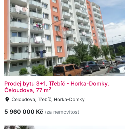
Prodej bytu 3+1, Třebíč - Horka-Domky,
2
Čeloudova, 77 m
Čeloudova, Třebíč, Horka-Domky
5 960 000 Kč
/za nemovitost