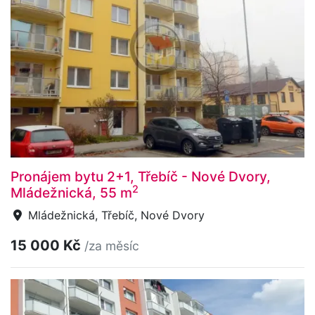
Pronájem bytu 2+1, Třebíč - Nové Dvory,
2
Mládežnická, 55 m
Mládežnická, Třebíč, Nové Dvory
15 000 Kč
/za měsíc