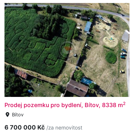
2
Prodej pozemku pro bydlení, Bítov, 8338 m
Bítov
6 700 000 Kč
/za nemovitost