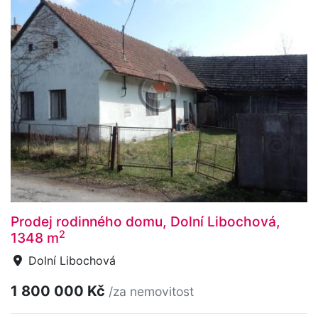
Prodej rodinného domu, Dolní Libochová,
2
1348 m
Dolní Libochová
1 800 000 Kč
/za nemovitost