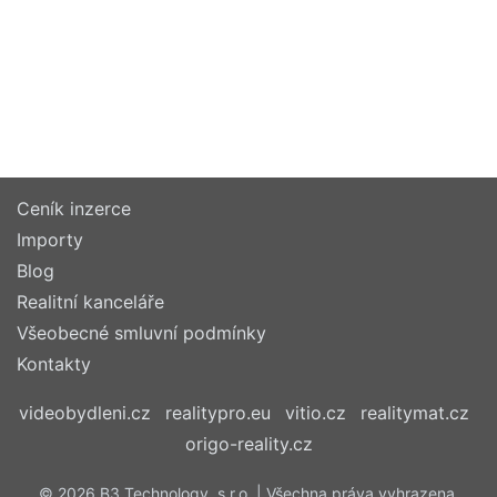
Ceník inzerce
Importy
Blog
Realitní kanceláře
Všeobecné smluvní podmínky
Kontakty
videobydleni.cz
realitypro.eu
vitio.cz
realitymat.cz
origo-reality.cz
© 2026 B3 Technology, s.r.o. | Všechna práva vyhrazena.