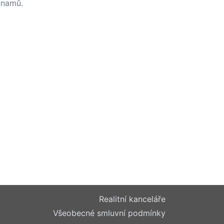
namů.
Realitní kanceláře
Všeobecné smluvní podmínky