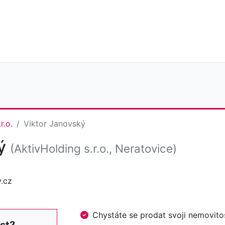
r.o.
Viktor Janovský
ký
(AktivHolding s.r.o., Neratovice)
y.cz
Chystáte se prodat svoji nemovi