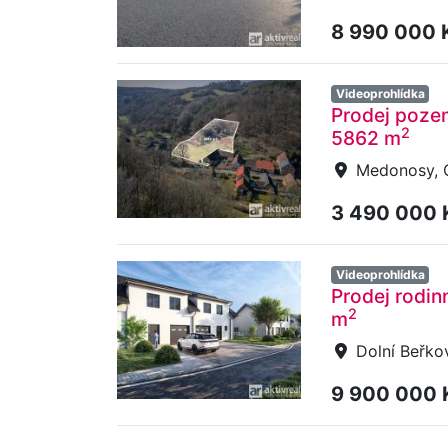
8 990 000 
Videoprohlídka
Prodej pozem
2
5862 m
Medonosy, O
3 490 000
Videoprohlídka
Prodej rodin
2
m
Dolní Beřkov
9 900 000