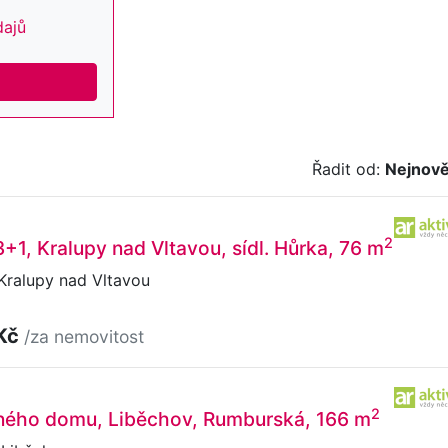
dajů
Řadit od:
Nejnově
2
3+1, Kralupy nad Vltavou, sídl. Hůrka, 76 m
 Kralupy nad Vltavou
 Kč
/za nemovitost
2
nného domu, Liběchov, Rumburská, 166 m