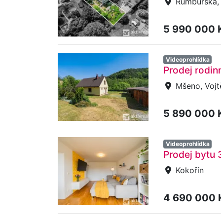
Rumburská, 
5 990 000 
Videoprohlídka
Prodej rodi
Mšeno, Vojt
5 890 000 
Videoprohlídka
Prodej bytu 
Kokořín
4 690 000