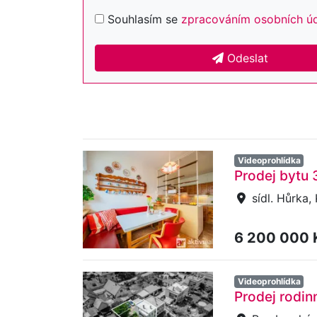
Souhlasím se
zpracováním osobních ú
Odeslat
Videoprohlídka
Prodej bytu 
sídl. Hůrka,
6 200 000
Videoprohlídka
Prodej rodi