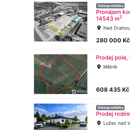
Videoprohlídka
Pronájem ko
2
14543 m
Nad Drahou,
280 000 K
Prodej pole,
Mělník
608 435 K
Videoprohlídka
Prodej rodin
Lužec nad V