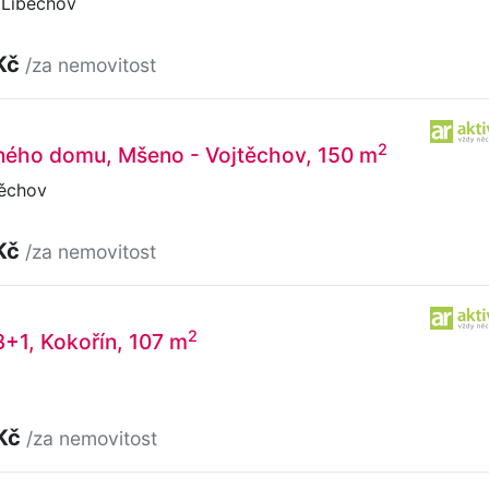
Liběchov
Kč
/za nemovitost
2
nného domu, Mšeno - Vojtěchov, 150 m
ěchov
Kč
/za nemovitost
2
3+1, Kokořín, 107 m
 Kč
/za nemovitost