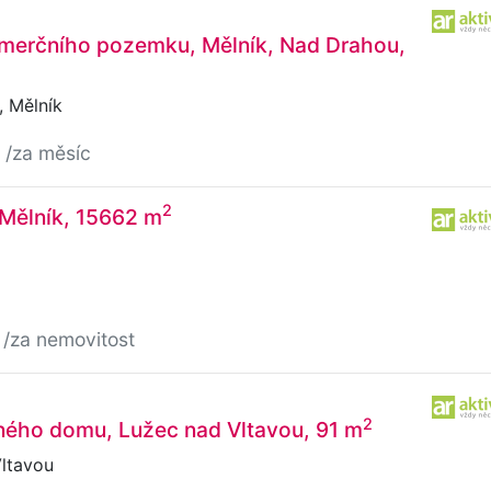
merčního pozemku, Mělník, Nad Drahou,
 Mělník
č
/za měsíc
2
 Mělník, 15662 m
č
/za nemovitost
2
ného domu, Lužec nad Vltavou, 91 m
ltavou