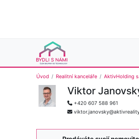
Úvod
Realitní kanceláře
AktivHolding s.
Viktor Janovs
+420 607 588 961
viktor.janovsky@aktivrealit