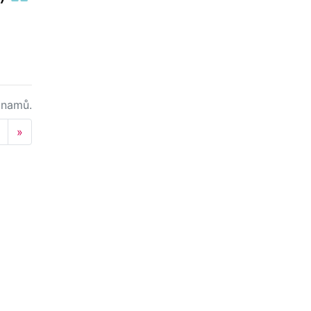
namů.
Next
»