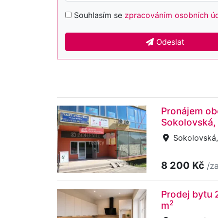
Souhlasím se
zpracováním osobních ú
Odeslat
Pronájem obc
Sokolovská,
Sokolovská,
8 200 Kč
/z
Prodej bytu 
2
m