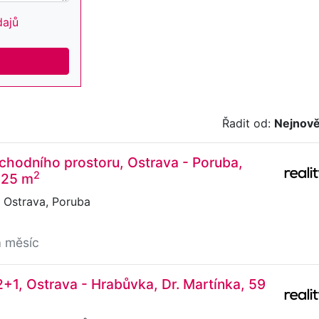
dajů
Řadit od:
Nejnově
hodního prostoru, Ostrava - Poruba,
2
 25 m
 Ostrava, Poruba
a měsíc
2+1, Ostrava - Hrabůvka, Dr. Martínka, 59