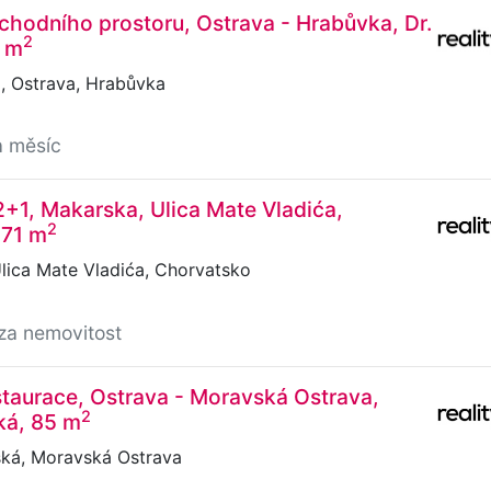
hodního prostoru, Ostrava - Hrabůvka, Dr.
2
0 m
, Ostrava, Hrabůvka
a měsíc
2+1, Makarska, Ulica Mate Vladića,
2
 71 m
lica Mate Vladića, Chorvatsko
za nemovitost
taurace, Ostrava - Moravská Ostrava,
2
ká, 85 m
ká, Moravská Ostrava