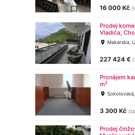
16 000 Kč
/
Prodej komer
Vladića, Cho
Makarska, U
227 424 €
/
Pronájem kan
2
m
Sokolovská,
3 300 Kč
/z
Prodej činžo