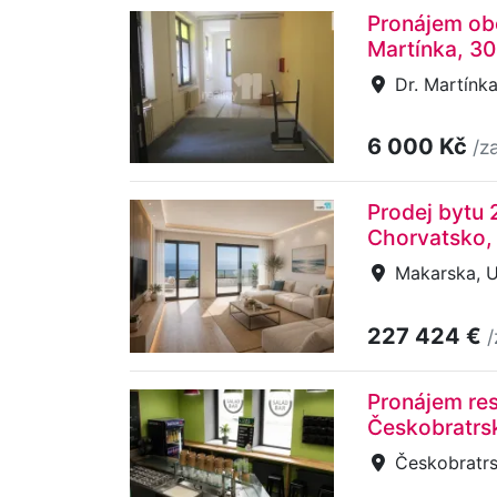
Pronájem obc
Martínka, 3
Dr. Martínka
6 000 Kč
/z
Prodej bytu 
Chorvatsko,
Makarska, U
227 424 €
/
Pronájem res
Českobratrs
Českobratrs