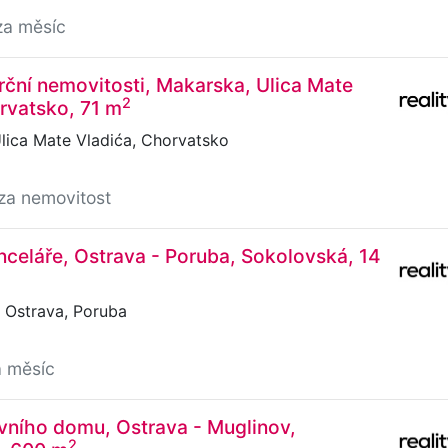
za měsíc
ční nemovitosti, Makarska, Ulica Mate
2
rvatsko, 71 m
lica Mate Vladića, Chorvatsko
za nemovitost
celáře, Ostrava - Poruba, Sokolovská, 14
 Ostrava, Poruba
a měsíc
vního domu, Ostrava - Muglinov,
2