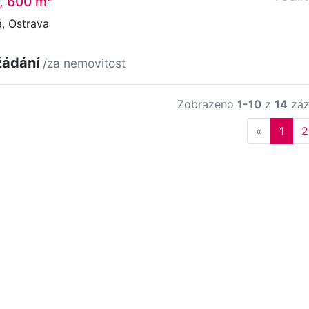
, 600 m
, Ostrava
žádání
/za nemovitost
Zobrazeno
1-10
z
14
záz
Previous
«
1
2