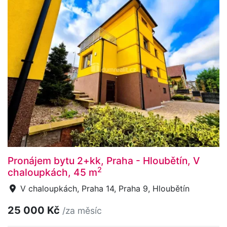
Pronájem bytu 2+kk, Praha - Hloubětín, V
2
chaloupkách, 45 m
V chaloupkách, Praha 14, Praha 9, Hloubětín
25 000 Kč
/za měsíc