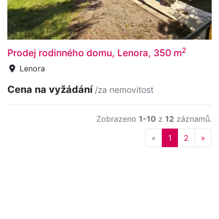
2
Prodej rodinného domu, Lenora, 350 m
Lenora
Cena na vyžádání
/za nemovitost
Zobrazeno
1-10
z
12
záznamů.
Previous
Nex
«
1
2
»