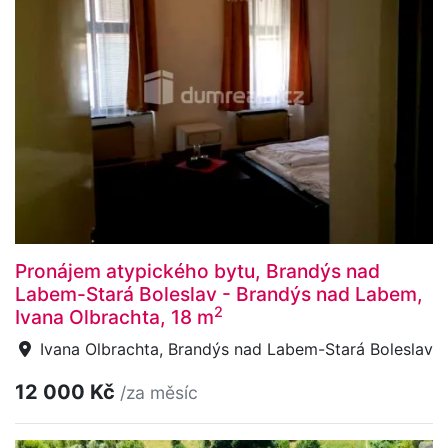
Pronájem atypického bytu, Brandýs nad
Labem-Stará Boleslav - Brandýs nad Labem,
2
Ivana Olbrachta, 18 m
Ivana Olbrachta, Brandýs nad Labem-Stará Boleslav
12 000 Kč
/za měsíc