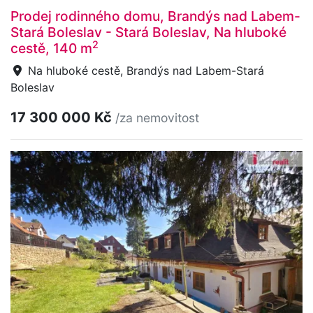
Prodej rodinného domu, Brandýs nad Labem-
Stará Boleslav - Stará Boleslav, Na hluboké
2
cestě, 140 m
Na hluboké cestě, Brandýs nad Labem-Stará
Boleslav
17 300 000 Kč
/za nemovitost