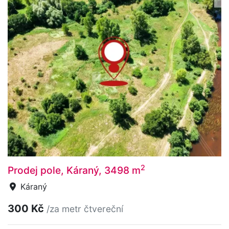
2
Prodej pole, Káraný, 3498 m
Káraný
300 Kč
/za metr čtvereční