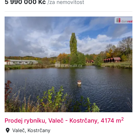
5 990 000 Kč
/za nemovitost
2
Prodej rybníku, Valeč - Kostrčany, 4174 m
Valeč, Kostrčany