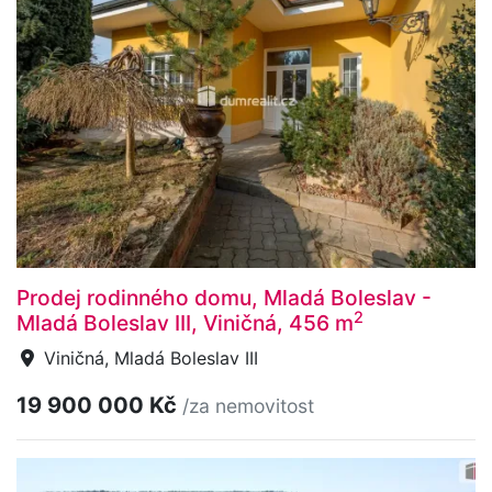
Prodej rodinného domu, Mladá Boleslav -
2
Mladá Boleslav III, Viničná, 456 m
Viničná, Mladá Boleslav III
19 900 000 Kč
/za nemovitost