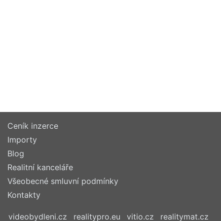
Ceník inzerce
Importy
Blog
Realitní kanceláře
Všeobecné smluvní podmínky
Kontakty
videobydleni.cz
realitypro.eu
vitio.cz
realitymat.cz