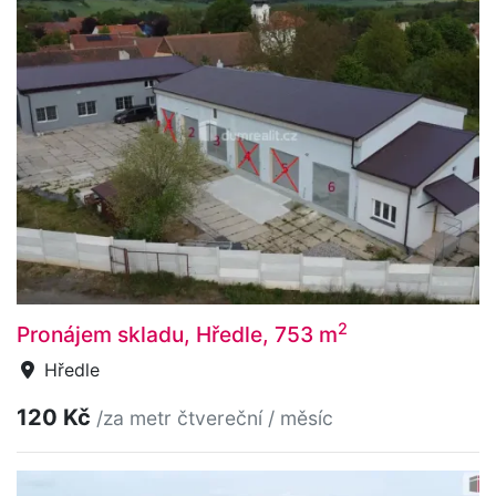
2
Pronájem skladu, Hředle, 753 m
Hředle
120 Kč
/za metr čtvereční / měsíc