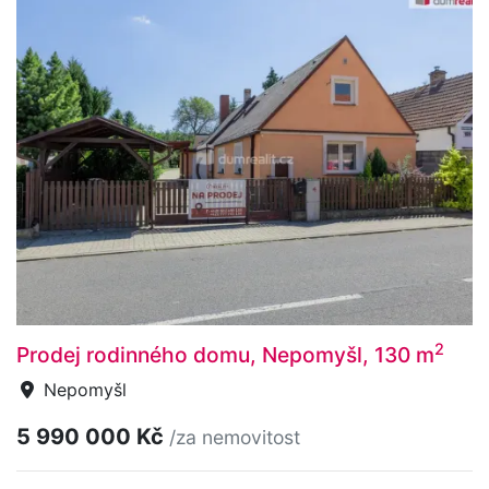
2
Prodej rodinného domu, Nepomyšl, 130 m
Nepomyšl
5 990 000 Kč
/za nemovitost