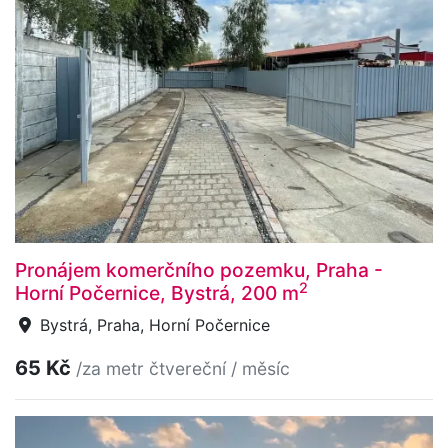
Pronájem komerčního pozemku, Praha -
2
Horní Počernice, Bystrá, 200 m
Bystrá, Praha, Horní Počernice
65 Kč
/za metr čtvereční / měsíc