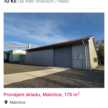
10 Kč
/za metr čtvereční / měsíc
2
Pronájem skladu, Malotice, 176 m
Malotice