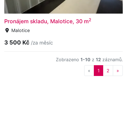
2
Pronájem skladu, Malotice, 30 m
Malotice
3 500 Kč
/za měsíc
Zobrazeno
1-10
z
12
záznamů.
Previous
Nex
«
1
2
»