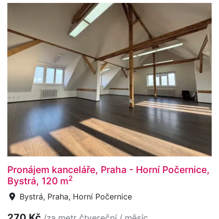
Pronájem kanceláře, Praha - Horní Počernice,
2
Bystrá, 120 m
Bystrá, Praha, Horní Počernice
270 Kč
/za metr čtvereční / měsíc