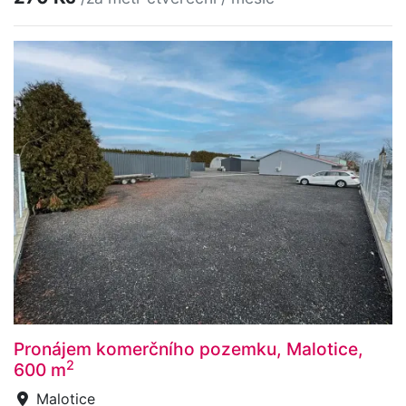
Pronájem komerčního pozemku, Malotice,
2
600 m
Malotice