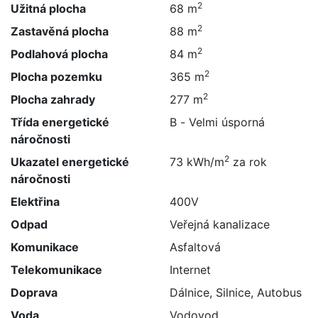
2
Užitná plocha
68 m
2
Zastavěná plocha
88 m
2
Podlahová plocha
84 m
2
Plocha pozemku
365 m
2
Plocha zahrady
277 m
Třída energetické
B - Velmi úsporná
náročnosti
2
Ukazatel energetické
73 kWh/m
za rok
náročnosti
Elektřina
400V
Odpad
Veřejná kanalizace
Komunikace
Asfaltová
Telekomunikace
Internet
Doprava
Dálnice, Silnice, Autobus
Voda
Vodovod