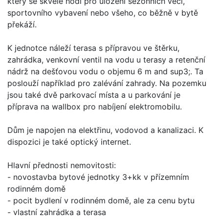
který se skvěle hodí pro uložení sezonních věcí,
sportovního vybavení nebo všeho, co běžně v bytě
překáží.
K jednotce náleží terasa s přípravou ve štěrku,
zahrádka, venkovní ventil na vodu u terasy a retenční
nádrž na dešťovou vodu o objemu 6 m and sup3;. Ta
poslouží například pro zalévání zahrady. Na pozemku
jsou také dvě parkovací místa a u parkování je
příprava na wallbox pro nabíjení elektromobilu.
Dům je napojen na elektřinu, vodovod a kanalizaci. K
dispozici je také optický internet.
Hlavní přednosti nemovitosti:
- novostavba bytové jednotky 3+kk v přízemním
rodinném domě
- pocit bydlení v rodinném domě, ale za cenu bytu
- vlastní zahrádka a terasa