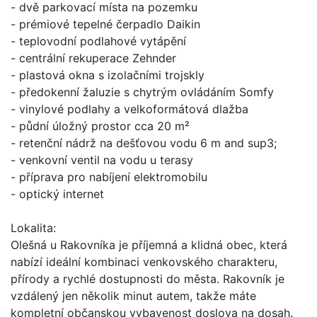
- dvě parkovací místa na pozemku
- prémiové tepelné čerpadlo Daikin
- teplovodní podlahové vytápění
- centrální rekuperace Zehnder
- plastová okna s izolačními trojskly
- předokenní žaluzie s chytrým ovládáním Somfy
- vinylové podlahy a velkoformátová dlažba
- půdní úložný prostor cca 20 m²
- retenční nádrž na dešťovou vodu 6 m and sup3;
- venkovní ventil na vodu u terasy
- příprava pro nabíjení elektromobilu
- optický internet
Lokalita:
Olešná u Rakovníka je příjemná a klidná obec, která
nabízí ideální kombinaci venkovského charakteru,
přírody a rychlé dostupnosti do města. Rakovník je
vzdálený jen několik minut autem, takže máte
kompletní občanskou vybavenost doslova na dosah.