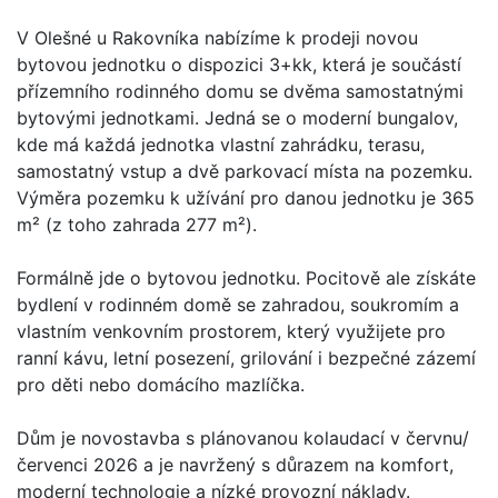
V Olešné u Rakovníka nabízíme k prodeji novou
bytovou jednotku o dispozici 3+kk, která je součástí
přízemního rodinného domu se dvěma samostatnými
bytovými jednotkami. Jedná se o moderní bungalov,
kde má každá jednotka vlastní zahrádku, terasu,
samostatný vstup a dvě parkovací místa na pozemku.
Výměra pozemku k užívání pro danou jednotku je 365
m² (z toho zahrada 277 m²).
Formálně jde o bytovou jednotku. Pocitově ale získáte
bydlení v rodinném domě se zahradou, soukromím a
vlastním venkovním prostorem, který využijete pro
ranní kávu, letní posezení, grilování i bezpečné zázemí
pro děti nebo domácího mazlíčka.
Dům je novostavba s plánovanou kolaudací v červnu/
červenci 2026 a je navržený s důrazem na komfort,
moderní technologie a nízké provozní náklady.