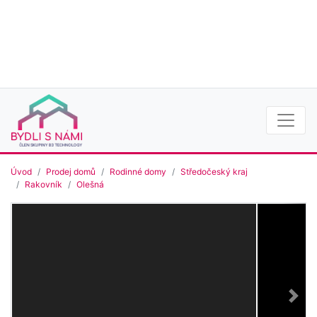
Úvod
Prodej domů
Rodinné domy
Středočeský kraj
Rakovník
Olešná