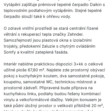
Vytápění zajišťuje prémiové tepelné čerpadlo Daikin s
teplovodním podlahovým vytápěním. Stejné tepelné
čerpadlo slouží také k ohřevu vody.
O zdravé vnitřní prostředí se stará centrální řízené
větrání s rekuperací tepla značky Zehnder.
Samozřejmostí jsou plastová okna s izolačními
trojskly, předokenní žaluzie s chytrým ovládáním
Somfy a kvalitní zateplená fasáda.
Interiér nabídne praktickou dispozici 3+kk o celkové
užitné ploše 67,80 m². Najdete zde prostorný obývací
pokoj s kuchyňským koutem, dva samostatné pokoje,
koupelnu, samostatné WC, technickou místnost a
prostorné zádveří. Připravená bude příprava na
kuchyňskou linku, podlahy budou řešeny kombinací
vinylu a velkoformátové dlažby. Velkým bonusem je
také půdní úložný prostor o velikosti přibližně 20 m²,